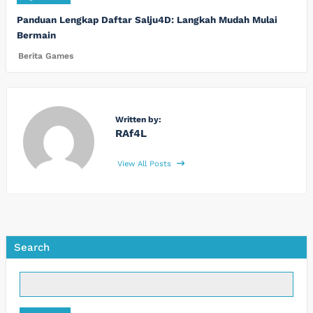
Panduan Lengkap Daftar Salju4D: Langkah Mudah Mulai
Bermain
Berita Games
Written by:
RAf4L
View All Posts
Search