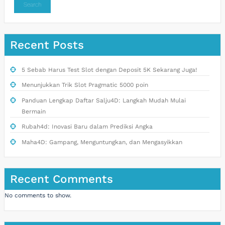
Search
Recent Posts
5 Sebab Harus Test Slot dengan Deposit 5K Sekarang Juga!
Menunjukkan Trik Slot Pragmatic 5000 poin
Panduan Lengkap Daftar Salju4D: Langkah Mudah Mulai
Bermain
Rubah4d: Inovasi Baru dalam Prediksi Angka
Maha4D: Gampang, Menguntungkan, dan Mengasyikkan
Recent Comments
No comments to show.