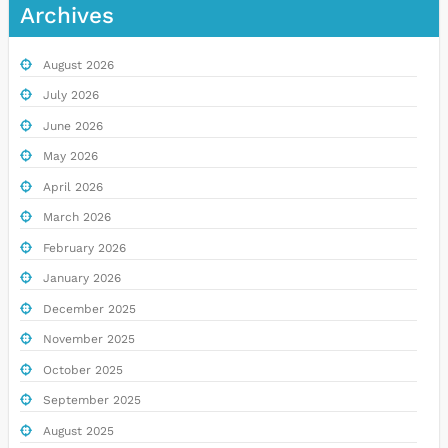
Archives
August 2026
July 2026
June 2026
May 2026
April 2026
March 2026
February 2026
January 2026
December 2025
November 2025
October 2025
September 2025
August 2025