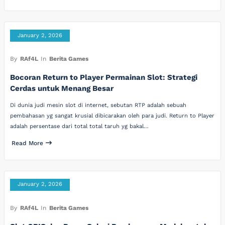
January 2, 2026
By
RAf4L
In
Berita Games
Bocoran Return to Player Permainan Slot: Strategi
Cerdas untuk Menang Besar
Di dunia judi mesin slot di internet, sebutan RTP adalah sebuah
pembahasan yg sangat krusial dibicarakan oleh para judi. Return to Player
adalah persentase dari total total taruh yg bakal…
Read More
January 2, 2026
By
RAf4L
In
Berita Games