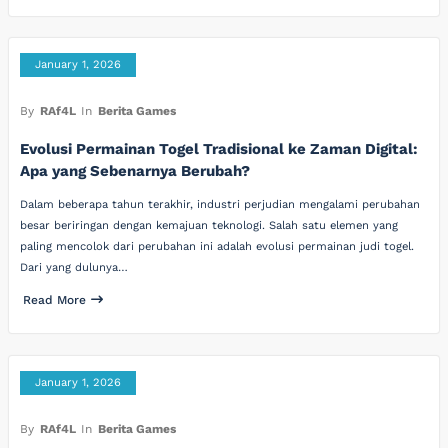
January 1, 2026
By
RAf4L
In
Berita Games
Evolusi Permainan Togel Tradisional ke Zaman Digital:
Apa yang Sebenarnya Berubah?
Dalam beberapa tahun terakhir, industri perjudian mengalami perubahan
besar beriringan dengan kemajuan teknologi. Salah satu elemen yang
paling mencolok dari perubahan ini adalah evolusi permainan judi togel.
Dari yang dulunya…
Read More
January 1, 2026
By
RAf4L
In
Berita Games