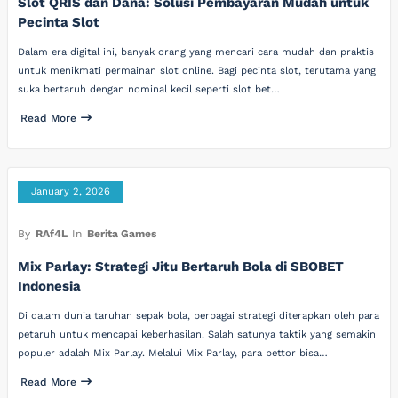
Slot QRIS dan Dana: Solusi Pembayaran Mudah untuk
Pecinta Slot
Dalam era digital ini, banyak orang yang mencari cara mudah dan praktis
untuk menikmati permainan slot online. Bagi pecinta slot, terutama yang
suka bertaruh dengan nominal kecil seperti slot bet…
Read More
January 2, 2026
By
RAf4L
In
Berita Games
Mix Parlay: Strategi Jitu Bertaruh Bola di SBOBET
Indonesia
Di dalam dunia taruhan sepak bola, berbagai strategi diterapkan oleh para
petaruh untuk mencapai keberhasilan. Salah satunya taktik yang semakin
populer adalah Mix Parlay. Melalui Mix Parlay, para bettor bisa…
Read More