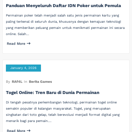
Panduan Menyeluruh Daftar IDN Poker untuk Pemula
Permainan poker telah menjadi salah satu jenis permainan kartu yang
paling terkenal di seluruh dunia, khususnya dengan kemajuan teknologi
yang memberikan peluang pemain untuk menikmati permainan ini secara
online. Salah…
Read More
January 4, 2026
By
RAf4L
In
Berita Games
Togel Online: Tren Baru di Dunia Permainan
Di tengah pesatnya perkembangan teknologi, permainan togel online
semakin populer di kalangan masyarakat. Togel, yang merupakan
singkatan dari toto gelap, telah berevolusi menjadi format digital yang
menarik bagi para pemain.…
Read More