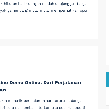
uk hiburan hadir dengan mudah di ujung jari tangan
anyak gamer yang mulai mulai memperhatikan opsi
ine Demo Online: Dari Perjalanan
gan
akin menarik perhatian minat, terutama dengan
ari para pengembang terkemuka seperti seperti