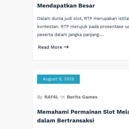
Mendapatkan Besar
Dalam dunia judi slot, RTP merupakan istila
kontestan. RTP merujuk pada prosentase u
peserta dalam jangka panjang.…
Read More
August 9, 2025
By
RAf4L
In
Berita Games
Memahami Permainan Slot Mela
dalam Bertransaksi