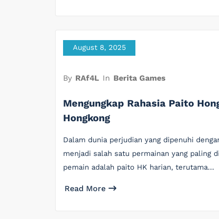
August 8, 2025
By
RAf4L
In
Berita Games
Mengungkap Rahasia Paito Hon
Hongkong
Dalam dunia perjudian yang dipenuhi denga
menjadi salah satu permainan yang paling d
pemain adalah paito HK harian, terutama…
Read More