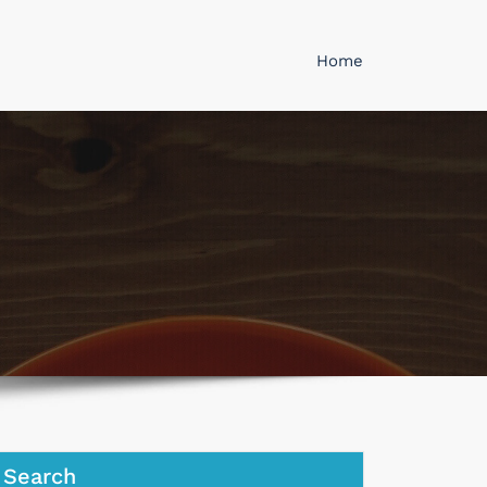
Home
Search