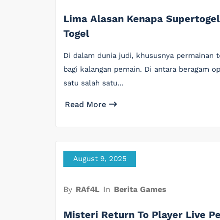
Lima Alasan Kenapa Supertogel
Togel
Di dalam dunia judi, khususnya permainan to
bagi kalangan pemain. Di antara beragam ops
satu salah satu…
Read More
August 9, 2025
By
RAf4L
In
Berita Games
Misteri Return To Player Live P