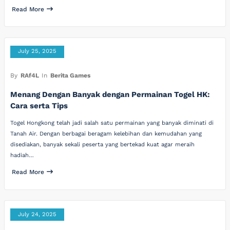
Read More
July 25, 2025
By
RAf4L
In
Berita Games
Menang Dengan Banyak dengan Permainan Togel HK:
Cara serta Tips
Togel Hongkong telah jadi salah satu permainan yang banyak diminati di
Tanah Air. Dengan berbagai beragam kelebihan dan kemudahan yang
disediakan, banyak sekali peserta yang bertekad kuat agar meraih
hadiah…
Read More
July 24, 2025