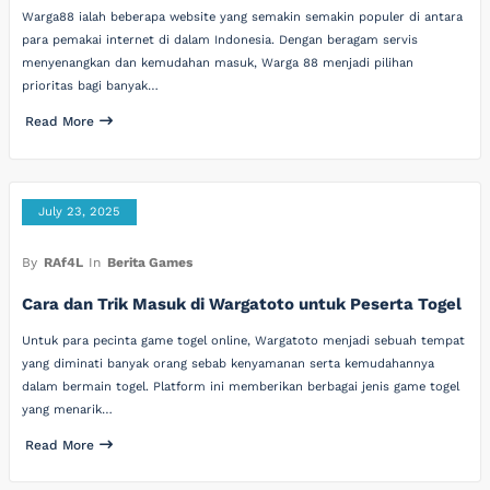
Warga88 ialah beberapa website yang semakin semakin populer di antara
para pemakai internet di dalam Indonesia. Dengan beragam servis
menyenangkan dan kemudahan masuk, Warga 88 menjadi pilihan
prioritas bagi banyak…
Read More
July 23, 2025
By
RAf4L
In
Berita Games
Cara dan Trik Masuk di Wargatoto untuk Peserta Togel
Untuk para pecinta game togel online, Wargatoto menjadi sebuah tempat
yang diminati banyak orang sebab kenyamanan serta kemudahannya
dalam bermain togel. Platform ini memberikan berbagai jenis game togel
yang menarik…
Read More