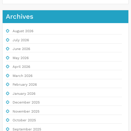
Archives
August 2026
July 2026
June 2026
May 2026
April 2026
March 2026
February 2026
January 2026
December 2025
November 2025
October 2025
September 2025