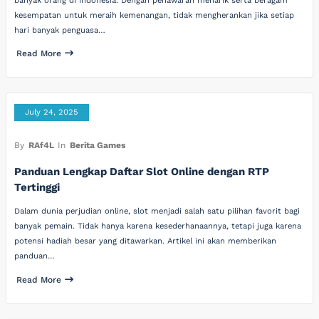
banyak orang di Indonesia. Dengan penawaran menarik serta beragam
kesempatan untuk meraih kemenangan, tidak mengherankan jika setiap
hari banyak penguasa…
Read More
July 24, 2025
By
RAf4L
In
Berita Games
Panduan Lengkap Daftar Slot Online dengan RTP
Tertinggi
Dalam dunia perjudian online, slot menjadi salah satu pilihan favorit bagi
banyak pemain. Tidak hanya karena kesederhanaannya, tetapi juga karena
potensi hadiah besar yang ditawarkan. Artikel ini akan memberikan
panduan…
Read More