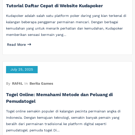
Tutorial Daftar Cepat di Website Kudapoker
Kudapoker adalah salah satu platform poker daring yang kian terkenal di
kalangan beberapa penggemar permainan mencari. Dengan berbagai
kemudahan yang untuk menarik perhatian dan kemudahan, Kudapoker
memberikan sensasi bermain yang…
Read More
July 25, 2025
By
RAf4L
In
Berita Games
Togel Online: Memahami Metode dan Peluang di
Pemudatogel
Togel online semakin populer di kalangan pecinta permainan angka di
Indonesia. Dengan kemajuan teknologi, semakin banyak pemain yang
beralih dari permainan tradisional ke platform digital seperti
pemudatogel. pemuda togel Di…