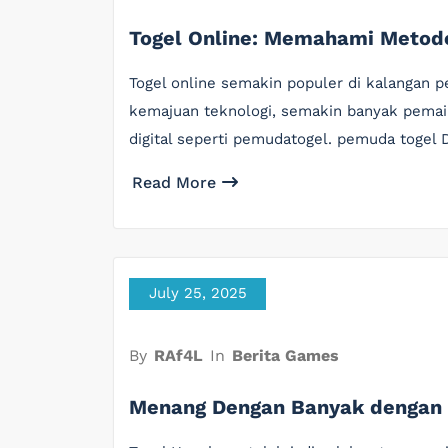
Togel Online: Memahami Metod
Togel online semakin populer di kalangan p
kemajuan teknologi, semakin banyak pemain 
digital seperti pemudatogel. pemuda togel 
Read More
July 25, 2025
By
RAf4L
In
Berita Games
Menang Dengan Banyak dengan P