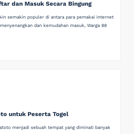
tar dan Masuk Secara Bingung
in semakin populer di antara para pemakai internet
is menyenangkan dan kemudahan masuk, Warga 88
to untuk Peserta Togel
gatoto menjadi sebuah tempat yang diminati banyak