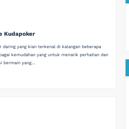
te Kudapoker
 daring yang kian terkenal di kalangan beberapa
bagai kemudahan yang untuk menarik perhatian dan
i bermain yang…