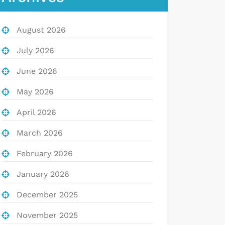
August 2026
July 2026
June 2026
May 2026
April 2026
March 2026
February 2026
January 2026
December 2025
November 2025