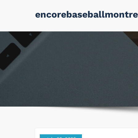
Skip
encorebaseballmontre
to
content