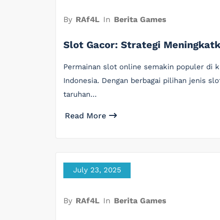
By
RAf4L
In
Berita Games
Slot Gacor: Strategi Meningkat
Permainan slot online semakin populer di ka
Indonesia. Dengan berbagai pilihan jenis slo
taruhan…
Read More
July 23, 2025
By
RAf4L
In
Berita Games