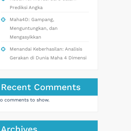
Prediksi Angka
Maha4D: Gampang,
Menguntungkan, dan
Mengasyikkan
Menandai Keberhasilan: Analisis
Gerakan di Dunia Maha 4 Dimensi
Recent Comments
o comments to show.
Archives