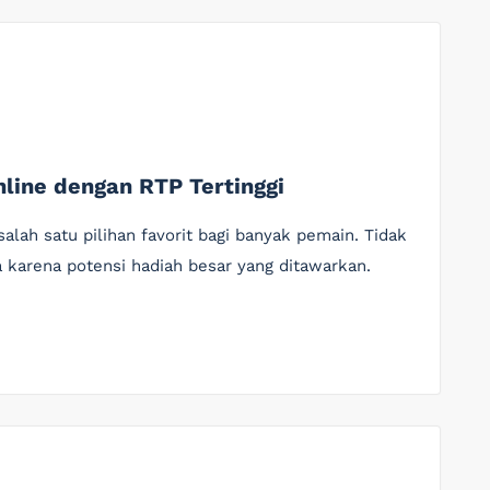
line dengan RTP Tertinggi
salah satu pilihan favorit bagi banyak pemain. Tidak
 karena potensi hadiah besar yang ditawarkan.