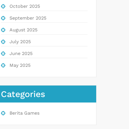
October 2025
September 2025
August 2025
July 2025
June 2025
May 2025
Categories
Berita Games