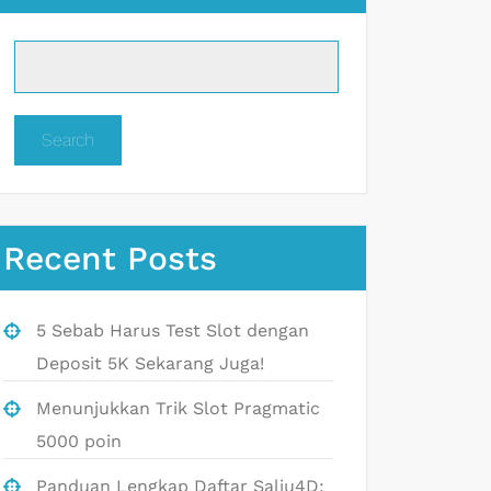
Search
Recent Posts
5 Sebab Harus Test Slot dengan
Deposit 5K Sekarang Juga!
Menunjukkan Trik Slot Pragmatic
5000 poin
Panduan Lengkap Daftar Salju4D: