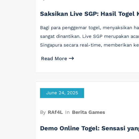
Saksikan Live SGP: Hasil Togel
Bagi para penggemar togel, menyaksikan h
sangat dinantikan. Live SGP merupakan aca
Singapura secara real-time, memberikan k
Read More
June 24, 2025
By
RAf4L
In
Berita Games
Demo Online Togel: Sensasi yan