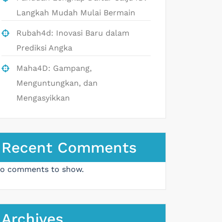
Langkah Mudah Mulai Bermain
Rubah4d: Inovasi Baru dalam
Prediksi Angka
Maha4D: Gampang,
Menguntungkan, dan
Mengasyikkan
Recent Comments
o comments to show.
Archives