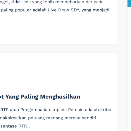
togel, tidak ada yang lebih mendebarkan daripada
g paling populer adalah Live Draw SDY, yang menjadi
ot Yang Paling Menghasilkan
i RTP atau Pengembalian kepada Pemain adalah kritis
emaksimalkan peluang menang mereka sendiri.
rsentase RTP…