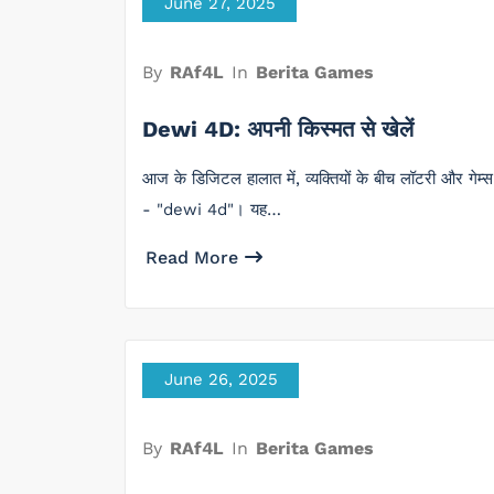
June 27, 2025
By
RAf4L
In
Berita Games
Dewi 4D: अपनी किस्मत से खेलें
आज के डिजिटल हालात में, व्यक्तियों के बीच लॉटरी और गेम
- "dewi 4d"। यह…
Read More
June 26, 2025
By
RAf4L
In
Berita Games