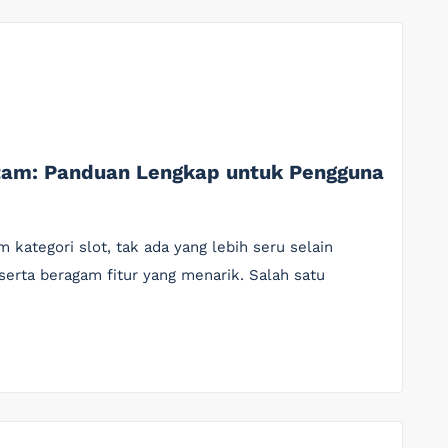
tam: Panduan Lengkap untuk Pengguna
kategori slot, tak ada yang lebih seru selain
erta beragam fitur yang menarik. Salah satu