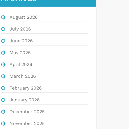
August 2026
July 2026
June 2026
May 2026
April 2026
March 2026
February 2026
January 2026
December 2025
November 2025