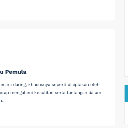
tu Pemula
ecara daring, khususnya seperti diciptakan oleh
kerap mengalami kesulitan serta tantangan dalam
an…