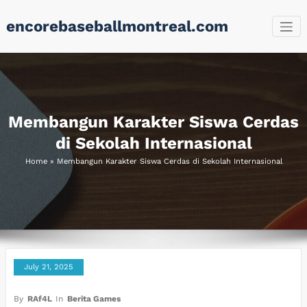
Skip
encorebaseballmontreal.com
to
content
Membangun Karakter Siswa Cerdas
di Sekolah Internasional
Home
»
Membangun Karakter Siswa Cerdas di Sekolah Internasional
July 21, 2025
By
RAf4L
In
Berita Games