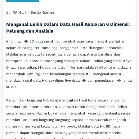
By
RAf4L
In
Berita Games
Mengenal Lebih Dalam Data Hasil Keluaran 6 Dimensi:
Peluang dan Analisis
Informasi HK 6D data sudah jadi pembahasan yang menarik perhatian
sejumlah orang, terutama bagi penggemar lotto di negara Indonesia.
Melalui adanya data tersebut, para pemain dapat menganalisis dan
memprediksi nomor-nomor yang terdapat dalam undian yang berikutnya.
Di alam perjudian, khususnya lotto, informasi adalah faktor utama dalam
menambah kemungkinan kemenangan. Karena itu, mengenal secara
mendalam soal data HK, sekaligus live draw HK dan pengeluaran HK, amat
krusial.
Pengundian langsung HK, yang menyajikan hasil lotre secara langsung,
memberikan kesempatan untuk pemain untuk mengamati hasil undian
secara real-time. Hal ini bukan saja menambah keseruan, melainkan juga
memberikan akses langsung langsung kepada pemain untuk mengecek
nomor-nomor yang keluar oleh HK pools. Melalui data HK 6D, para
pemain dapat mengais data penting yang dapat membantu mereka