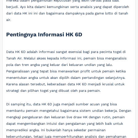
mereka dalam pengambilan keputusan yang lebih cerdas pada saat
berjudi. Ayo kita dalami kemungkinan serta analisis yang dapat diperoleh
dari data HK ini ini dan bagaimana dampaknya pada game lotto di tanah
air.
Pentingnya Informasi HK 6D
Data HK 6D adalah informasi sangat esensial bagi para pecinta togel di
Tanah Air. Melalui akses kepada informasi ini, pemain bisa menganalisis
pola dan tren angka yang keluar dari keluaran undian yang lalu.
Penganalisaan yang tepat bisa menawarkan profit untuk pemain ketika
menentukan angka untuk akan dipilih dalam pertandingan selanjutnya.
Karena alasan tersebut, keberadaan data HK 6D menjadi krusial untuk
strategi dan pilihan togel yang dibuat oleh para pemain.
Di samping itu, data HK 6D juga menjadi sumber acuan yang bisa
membantu pemain mengetahui bagaimana sistem undian bekerja. Dengan
mengkaji pengeluaran dan keluaran live draw HK dengan rutin, pemain
dapat mengembangkan intuisi dan pengalaman yang lebih baik untuk
memprediksi angka. Ini bukanlah hanya sekedar permainan
keberuntungan, tetapi juga memperhitungkan analisis dan pemahaman