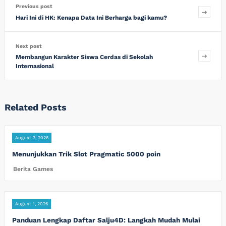
Previous post
Hari Ini di HK: Kenapa Data Ini Berharga bagi kamu?
Next post
Membangun Karakter Siswa Cerdas di Sekolah
Internasional
Related Posts
August 3, 2026
Menunjukkan Trik Slot Pragmatic 5000 poin
Berita Games
August 1, 2026
Panduan Lengkap Daftar Salju4D: Langkah Mudah Mulai