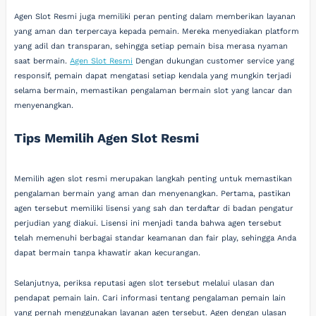
Agen Slot Resmi juga memiliki peran penting dalam memberikan layanan
yang aman dan terpercaya kepada pemain. Mereka menyediakan platform
yang adil dan transparan, sehingga setiap pemain bisa merasa nyaman
saat bermain.
Agen Slot Resmi
Dengan dukungan customer service yang
responsif, pemain dapat mengatasi setiap kendala yang mungkin terjadi
selama bermain, memastikan pengalaman bermain slot yang lancar dan
menyenangkan.
Tips Memilih Agen Slot Resmi
Memilih agen slot resmi merupakan langkah penting untuk memastikan
pengalaman bermain yang aman dan menyenangkan. Pertama, pastikan
agen tersebut memiliki lisensi yang sah dan terdaftar di badan pengatur
perjudian yang diakui. Lisensi ini menjadi tanda bahwa agen tersebut
telah memenuhi berbagai standar keamanan dan fair play, sehingga Anda
dapat bermain tanpa khawatir akan kecurangan.
Selanjutnya, periksa reputasi agen slot tersebut melalui ulasan dan
pendapat pemain lain. Cari informasi tentang pengalaman pemain lain
yang pernah menggunakan layanan agen tersebut. Agen dengan ulasan