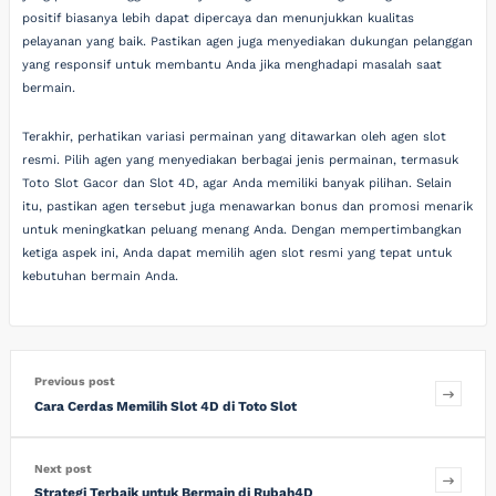
positif biasanya lebih dapat dipercaya dan menunjukkan kualitas
pelayanan yang baik. Pastikan agen juga menyediakan dukungan pelanggan
yang responsif untuk membantu Anda jika menghadapi masalah saat
bermain.
Terakhir, perhatikan variasi permainan yang ditawarkan oleh agen slot
resmi. Pilih agen yang menyediakan berbagai jenis permainan, termasuk
Toto Slot Gacor dan Slot 4D, agar Anda memiliki banyak pilihan. Selain
itu, pastikan agen tersebut juga menawarkan bonus dan promosi menarik
untuk meningkatkan peluang menang Anda. Dengan mempertimbangkan
ketiga aspek ini, Anda dapat memilih agen slot resmi yang tepat untuk
kebutuhan bermain Anda.
Previous post
Cara Cerdas Memilih Slot 4D di Toto Slot
Next post
Strategi Terbaik untuk Bermain di Rubah4D