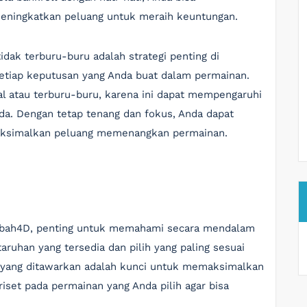
ningkatkan peluang untuk meraih keuntungan.
idak terburu-buru adalah strategi penting di
etiap keputusan yang Anda buat dalam permainan.
l atau terburu-buru, karena ini dapat mempengaruhi
a. Dengan tetap tenang dan fokus, Anda dapat
ksimalkan peluang memenangkan permainan.
ubah4D, penting untuk memahami secara mendalam
taruhan yang tersedia dan pilih yang paling sesuai
 yang ditawarkan adalah kunci untuk memaksimalkan
set pada permainan yang Anda pilih agar bisa