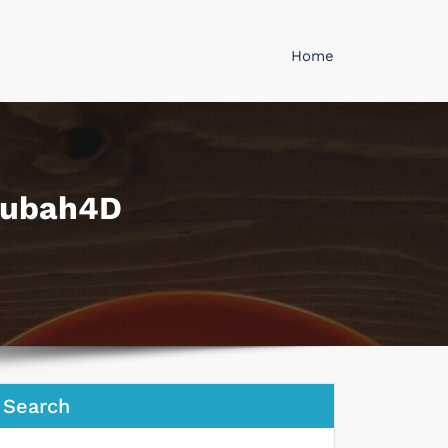
Home
 Rubah4D
Search