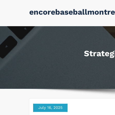
Skip
encorebaseballmontre
to
content
Strateg
July 16, 2025