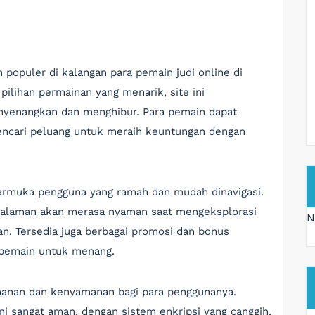
opuler di kalangan para pemain judi online di
ilihan permainan yang menarik, site ini
yenangkan dan menghibur. Para pemain dapat
encari peluang untuk meraih keuntungan dengan
armuka pengguna yang ramah dan mudah dinavigasi.
alaman akan merasa nyaman saat mengeksplorasi
N
an. Tersedia juga berbagai promosi dan bonus
 pemain untuk menang.
amanan dan kenyamanan bagi para penggunanya.
ini sangat aman, dengan sistem enkripsi yang canggih.