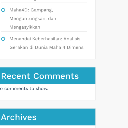
Maha4D: Gampang,
Menguntungkan, dan
Mengasyikkan
Menandai Keberhasilan: Analisis
Gerakan di Dunia Maha 4 Dimensi
Recent Comments
o comments to show.
Archives