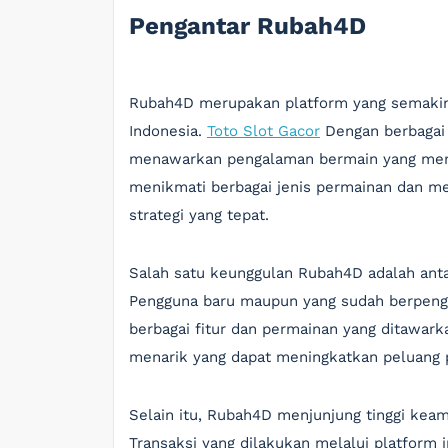
Pengantar Rubah4D
Rubah4D merupakan platform yang semakin p
Indonesia.
Toto Slot Gacor
Dengan berbagai p
menawarkan pengalaman bermain yang men
menikmati berbagai jenis permainan dan m
strategi yang tepat.
Salah satu keunggulan Rubah4D adalah ant
Pengguna baru maupun yang sudah berpeng
berbagai fitur dan permainan yang ditawark
menarik yang dapat meningkatkan peluang
Selain itu, Rubah4D menjunjung tinggi ke
Transaksi yang dilakukan melalui platform 