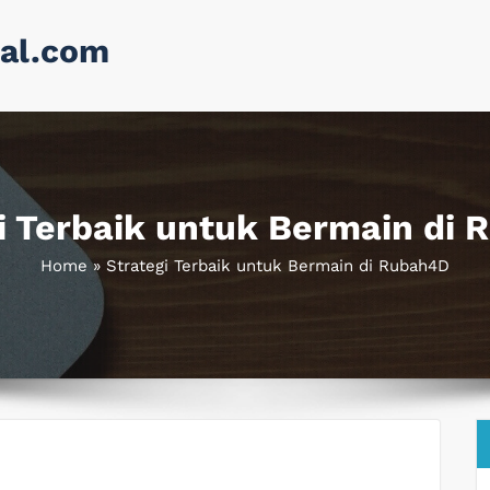
al.com
i Terbaik untuk Bermain di
Home
»
Strategi Terbaik untuk Bermain di Rubah4D