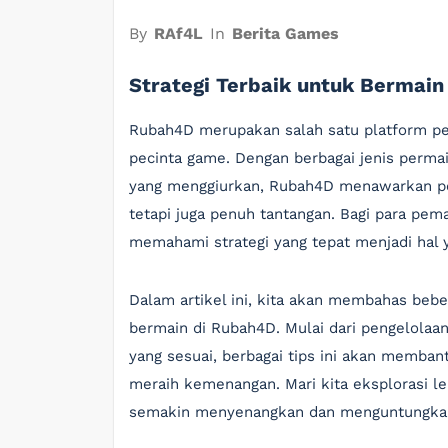
By
RAf4L
In
Berita Games
Strategi Terbaik untuk Bermai
Rubah4D merupakan salah satu platform pe
pecinta game. Dengan berbagai jenis perm
yang menggiurkan, Rubah4D menawarkan pe
tetapi juga penuh tantangan. Bagi para pe
memahami strategi yang tepat menjadi hal y
Dalam artikel ini, kita akan membahas beber
bermain di Rubah4D. Mulai dari pengelolaa
yang sesuai, berbagai tips ini akan memba
meraih kemenangan. Mari kita eksplorasi l
semakin menyenangkan dan menguntungka