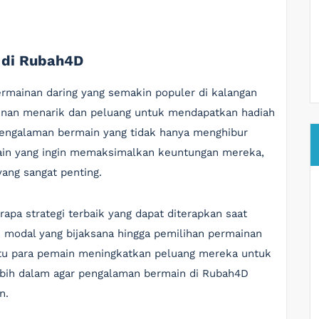
n di Rubah4D
rmainan daring yang semakin populer di kalangan
ainan menarik dan peluang untuk mendapatkan hadiah
ngalaman bermain yang tidak hanya menghibur
main yang ingin memaksimalkan keuntungan mereka,
ang sangat penting.
apa strategi terbaik yang dapat diterapkan saat
n modal yang bijaksana hingga pemilihan permainan
ntu para pemain meningkatkan peluang mereka untuk
ebih dalam agar pengalaman bermain di Rubah4D
n.