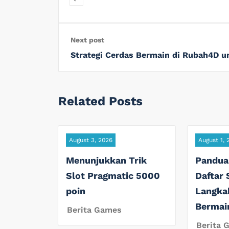
Next post
Strategi Cerdas Bermain di Rubah4D 
Related Posts
August 3, 2026
August 1, 
Menunjukkan Trik
Pandua
Slot Pragmatic 5000
Daftar 
poin
Langka
Bermai
Berita Games
Berita 