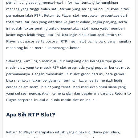
pemain yang sedang mencari-cari informasi tentang kemungkinan
menang yang tinggi. Salah satu termin yang sering muncul di komunitas
permainan ialah RTP . Return to Player slot merupakan presentase dari
total total taruhan yang diterima ke gamer dalam jangka panjang, serta
ini adalah faktor penting untuk menentukan slot mana yaitu memberi
keuntungan lebih tinggi. Hari ini, kita ingin diskusikan soal Return to
Player slot gacor serta bocoran RTP mesin slot paling baru yang mungkin
menolong kalian meraih kemenangan besar .
Sekarang, kami ingin meninjau RTP langsung dari berbagai tipe game
mesin slot, yang termasuk RTP slot pragmatic yang populer berkat mutu
permainannya. Dengan memahami RTP slot gacor hari ini, para gamer
bisa memaksimalkan pengalaman bermain kalian serta menjadi lebih
cerdas dalam memilih slot yang tepat. Mari mari eksplorasi siapa yang
yang sukses mendapatkan kemenangan dan bagaimana caranya Return to
Player berperan krusial di dunia mesin slot online ini.
Apa Sih RTP Slot?
Return to Player merupakan istilah yang dipakai di dunia perjudian,