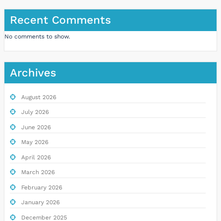
Recent Comments
No comments to show.
Archives
August 2026
July 2026
June 2026
May 2026
April 2026
March 2026
February 2026
January 2026
December 2025