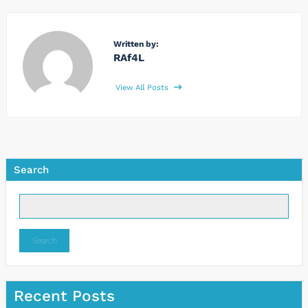
Written by:
RAf4L
View All Posts
Search
Search
Recent Posts