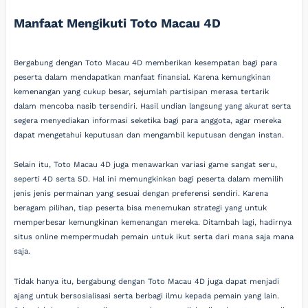
Manfaat Mengikuti Toto Macau 4D
Bergabung dengan Toto Macau 4D memberikan kesempatan bagi para
peserta dalam mendapatkan manfaat finansial. Karena kemungkinan
kemenangan yang cukup besar, sejumlah partisipan merasa tertarik
dalam mencoba nasib tersendiri. Hasil undian langsung yang akurat serta
segera menyediakan informasi seketika bagi para anggota, agar mereka
dapat mengetahui keputusan dan mengambil keputusan dengan instan.
Selain itu, Toto Macau 4D juga menawarkan variasi game sangat seru,
seperti 4D serta 5D. Hal ini memungkinkan bagi peserta dalam memilih
jenis jenis permainan yang sesuai dengan preferensi sendiri. Karena
beragam pilihan, tiap peserta bisa menemukan strategi yang untuk
memperbesar kemungkinan kemenangan mereka. Ditambah lagi, hadirnya
situs online mempermudah pemain untuk ikut serta dari mana saja mana
saja.
Tidak hanya itu, bergabung dengan Toto Macau 4D juga dapat menjadi
ajang untuk bersosialisasi serta berbagi ilmu kepada pemain yang lain.