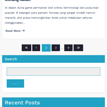
Di dalam dunia game permainan slot online, terminologi slot pulsa kian
populer di kalangan para pemain. Konsep yang sangat mudah namun
menarik, slot pulsa memungkinkan Anda untuk melakukan setoran
menggunakan…
Read More
Posts
1
2
3
…
9
pagination
Search
Search
Recent Posts