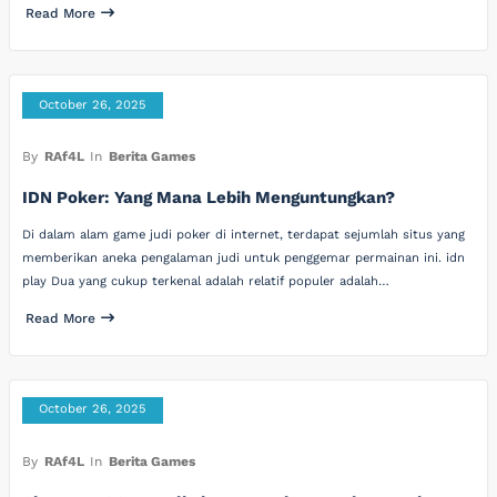
Read More
October 26, 2025
By
RAf4L
In
Berita Games
IDN Poker: Yang Mana Lebih Menguntungkan?
Di dalam alam game judi poker di internet, terdapat sejumlah situs yang
memberikan aneka pengalaman judi untuk penggemar permainan ini. idn
play Dua yang cukup terkenal adalah relatif populer adalah…
Read More
October 26, 2025
By
RAf4L
In
Berita Games