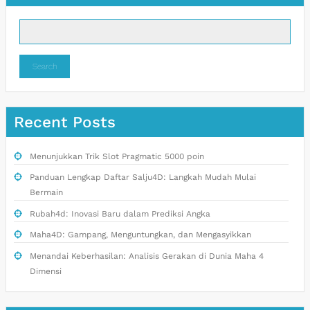
Search
Recent Posts
Menunjukkan Trik Slot Pragmatic 5000 poin
Panduan Lengkap Daftar Salju4D: Langkah Mudah Mulai
Bermain
Rubah4d: Inovasi Baru dalam Prediksi Angka
Maha4D: Gampang, Menguntungkan, dan Mengasyikkan
Menandai Keberhasilan: Analisis Gerakan di Dunia Maha 4
Dimensi