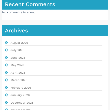
Recent Comments
No comments to show.
Archives
August 2026
July 2026
June 2026
May 2026
April 2026
March 2026
February 2026
January 2026
December 2025