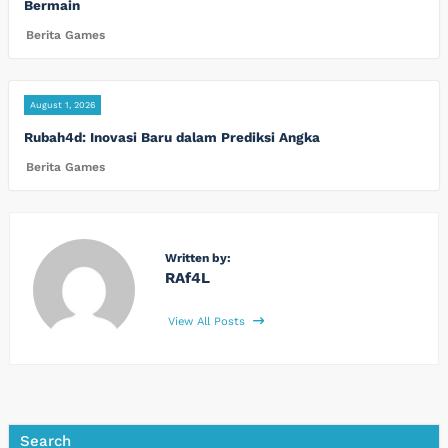
Bermain
Berita Games
August 1, 2026
Rubah4d: Inovasi Baru dalam Prediksi Angka
Berita Games
Written by:
RAf4L
View All Posts
Search