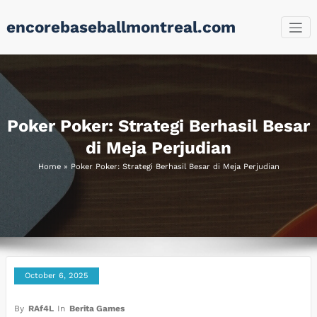
Skip
encorebaseballmontreal.com
to
content
Poker Poker: Strategi Berhasil Besar
di Meja Perjudian
Home
»
Poker Poker: Strategi Berhasil Besar di Meja Perjudian
October 6, 2025
By
RAf4L
In
Berita Games