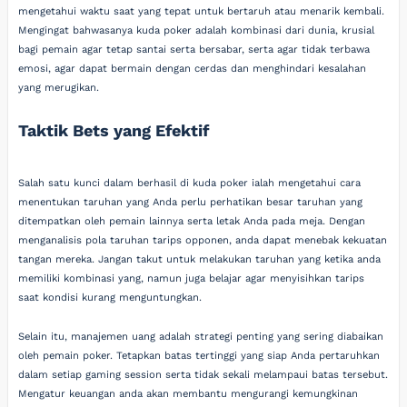
mengetahui waktu saat yang tepat untuk bertaruh atau menarik kembali.
Mengingat bahwasanya kuda poker adalah kombinasi dari dunia, krusial
bagi pemain agar tetap santai serta bersabar, serta agar tidak terbawa
emosi, agar dapat bermain dengan cerdas dan menghindari kesalahan
yang merugikan.
Taktik Bets yang Efektif
Salah satu kunci dalam berhasil di kuda poker ialah mengetahui cara
menentukan taruhan yang Anda perlu perhatikan besar taruhan yang
ditempatkan oleh pemain lainnya serta letak Anda pada meja. Dengan
menganalisis pola taruhan tarips opponen, anda dapat menebak kekuatan
tangan mereka. Jangan takut untuk melakukan taruhan yang ketika anda
memiliki kombinasi yang, namun juga belajar agar menyisihkan tarips
saat kondisi kurang menguntungkan.
Selain itu, manajemen uang adalah strategi penting yang sering diabaikan
oleh pemain poker. Tetapkan batas tertinggi yang siap Anda pertaruhkan
dalam setiap gaming session serta tidak sekali melampaui batas tersebut.
Mengatur keuangan anda akan membantu mengurangi kemungkinan