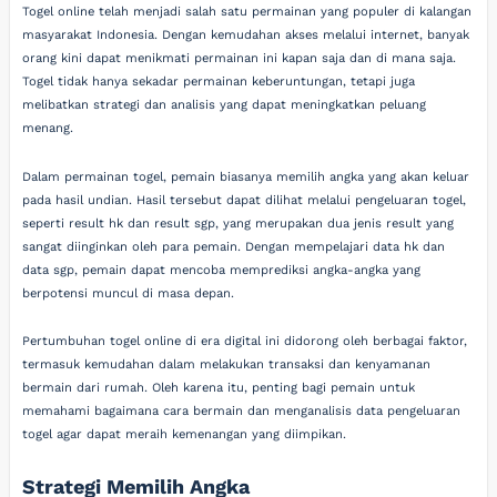
Togel online telah menjadi salah satu permainan yang populer di kalangan
masyarakat Indonesia. Dengan kemudahan akses melalui internet, banyak
orang kini dapat menikmati permainan ini kapan saja dan di mana saja.
Togel tidak hanya sekadar permainan keberuntungan, tetapi juga
melibatkan strategi dan analisis yang dapat meningkatkan peluang
menang.
Dalam permainan togel, pemain biasanya memilih angka yang akan keluar
pada hasil undian. Hasil tersebut dapat dilihat melalui pengeluaran togel,
seperti result hk dan result sgp, yang merupakan dua jenis result yang
sangat diinginkan oleh para pemain. Dengan mempelajari data hk dan
data sgp, pemain dapat mencoba memprediksi angka-angka yang
berpotensi muncul di masa depan.
Pertumbuhan togel online di era digital ini didorong oleh berbagai faktor,
termasuk kemudahan dalam melakukan transaksi dan kenyamanan
bermain dari rumah. Oleh karena itu, penting bagi pemain untuk
memahami bagaimana cara bermain dan menganalisis data pengeluaran
togel agar dapat meraih kemenangan yang diimpikan.
Strategi Memilih Angka