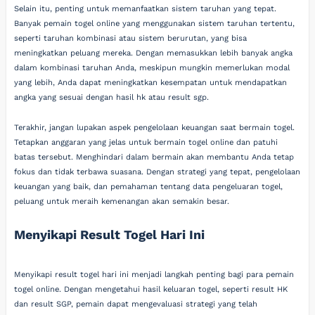
Selain itu, penting untuk memanfaatkan sistem taruhan yang tepat.
Banyak pemain togel online yang menggunakan sistem taruhan tertentu,
seperti taruhan kombinasi atau sistem berurutan, yang bisa
meningkatkan peluang mereka. Dengan memasukkan lebih banyak angka
dalam kombinasi taruhan Anda, meskipun mungkin memerlukan modal
yang lebih, Anda dapat meningkatkan kesempatan untuk mendapatkan
angka yang sesuai dengan hasil hk atau result sgp.
Terakhir, jangan lupakan aspek pengelolaan keuangan saat bermain togel.
Tetapkan anggaran yang jelas untuk bermain togel online dan patuhi
batas tersebut. Menghindari dalam bermain akan membantu Anda tetap
fokus dan tidak terbawa suasana. Dengan strategi yang tepat, pengelolaan
keuangan yang baik, dan pemahaman tentang data pengeluaran togel,
peluang untuk meraih kemenangan akan semakin besar.
Menyikapi Result Togel Hari Ini
Menyikapi result togel hari ini menjadi langkah penting bagi para pemain
togel online. Dengan mengetahui hasil keluaran togel, seperti result HK
dan result SGP, pemain dapat mengevaluasi strategi yang telah