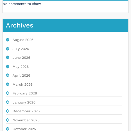
No comments to show.
Archives
August 2026
July 2026
June 2026
May 2026
April 2026
March 2026
February 2026
January 2026
December 2025
November 2025
October 2025