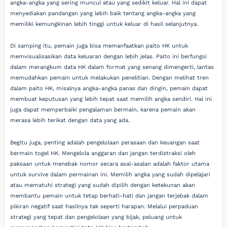
angka-angka yang sering muncul atau yang sedikit keluar. Hal ini dapat
menyediakan pandangan yang lebih baik tentang angka-angka yang
memiliki kemungkinan lebih tinggi untuk keluar di hasil selanjutnya.
Di samping itu, pemain juga bisa memanfaatkan paito HK untuk
memvisualisasikan data keluaran dengan lebih jelas. Paito ini berfungsi
dalam merangkum data HK dalam format yang senang dimengerti, lantas
memudahkan pemain untuk melakukan penelitian. Dengan melihat tren
dalam paito HK, misalnya angka-angka panas dan dingin, pemain dapat
membuat keputusan yang lebih tepat saat memilih angka sendiri. Hal ini
juga dapat memperbaiki pengalaman bermain, karena pemain akan
merasa lebih terikat dengan data yang ada.
Begitu juga, penting adalah pengelolaan perasaan dan keuangan saat
bermain togel HK. Mengelola anggaran dan jangan terdistraksi oleh
paksaan untuk menebak nomor secara asal-asalan adalah faktor utama
untuk survive dalam permainan ini. Memilih angka yang sudah dipelajari
atau mematuhi strategi yang sudah dipilih dengan ketekunan akan
membantu pemain untuk tetap berhati-hati dan jangan terjebak dalam
pikiran negatif saat hasilnya tak seperti harapan. Melalui perpaduan
strategi yang tepat dan pengelolaan yang bijak, peluang untuk