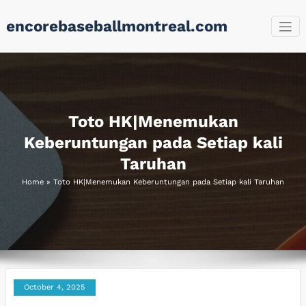
Skip
encorebaseballmontreal.com
to
content
Toto HK|Menemukan
Keberuntungan pada Setiap kali
Taruhan
Home
»
Toto HK|Menemukan Keberuntungan pada Setiap kali Taruhan
October 4, 2025