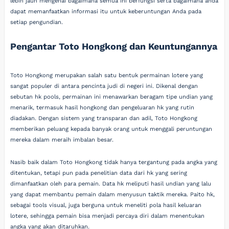
lebih jauh mengenai bagaimana semua ini berfungsi serta bagaimana anda
dapat memanfaatkan informasi itu untuk keberuntungan Anda pada
setiap pengundian.
Pengantar Toto Hongkong dan Keuntungannya
Toto Hongkong merupakan salah satu bentuk permainan lotere yang
sangat populer di antara pencinta judi di negeri ini. Dikenal dengan
sebutan hk pools, permainan ini menawarkan beragam tipe undian yang
menarik, termasuk hasil hongkong dan pengeluaran hk yang rutin
diadakan. Dengan sistem yang transparan dan adil, Toto Hongkong
memberikan peluang kepada banyak orang untuk menggali peruntungan
mereka dalam meraih imbalan besar.
Nasib baik dalam Toto Hongkong tidak hanya tergantung pada angka yang
ditentukan, tetapi pun pada penelitian data dari hk yang sering
dimanfaatkan oleh para pemain. Data hk meliputi hasil undian yang lalu
yang dapat membantu pemain dalam menyusun taktik mereka. Paito hk,
sebagai tools visual, juga berguna untuk meneliti pola hasil keluaran
lotere, sehingga pemain bisa menjadi percaya diri dalam menentukan
angka yang akan ditaruhkan.