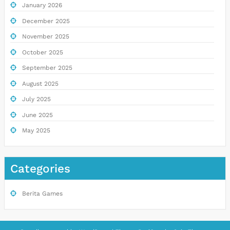
January 2026
December 2025
November 2025
October 2025
September 2025
August 2025
July 2025
June 2025
May 2025
Categories
Berita Games