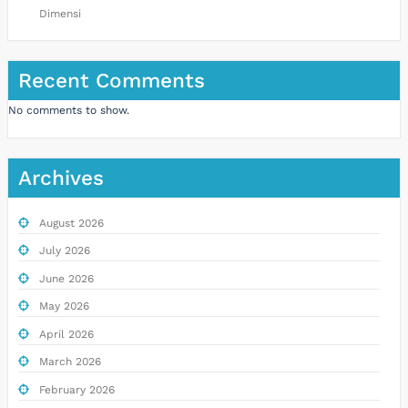
Dimensi
Recent Comments
No comments to show.
Archives
August 2026
July 2026
June 2026
May 2026
April 2026
March 2026
February 2026