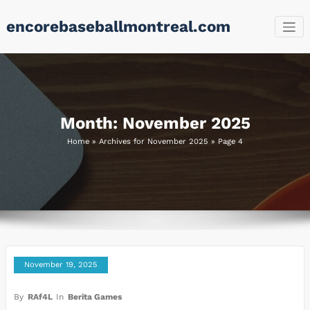
Skip
encorebaseballmontreal.com
to
content
Month:
November 2025
Home
»
Archives for November 2025
»
Page 4
November 19, 2025
By
RAf4L
In
Berita Games