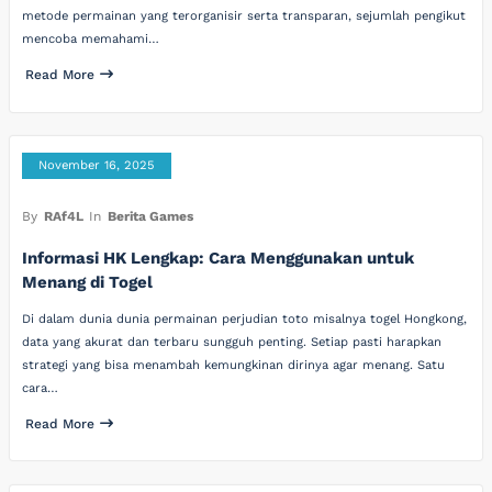
metode permainan yang terorganisir serta transparan, sejumlah pengikut
mencoba memahami…
Read More
November 16, 2025
By
RAf4L
In
Berita Games
Informasi HK Lengkap: Cara Menggunakan untuk
Menang di Togel
Di dalam dunia dunia permainan perjudian toto misalnya togel Hongkong,
data yang akurat dan terbaru sungguh penting. Setiap pasti harapkan
strategi yang bisa menambah kemungkinan dirinya agar menang. Satu
cara…
Read More