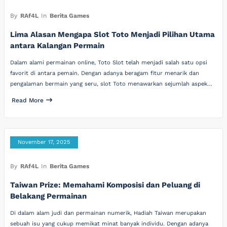
By
RAf4L
In
Berita Games
Lima Alasan Mengapa Slot Toto Menjadi Pilihan Utama
antara Kalangan Permain
Dalam alami permainan online, Toto Slot telah menjadi salah satu opsi
favorit di antara pemain. Dengan adanya beragam fitur menarik dan
pengalaman bermain yang seru, slot Toto menawarkan sejumlah aspek…
Read More
November 17, 2025
By
RAf4L
In
Berita Games
Taiwan Prize: Memahami Komposisi dan Peluang di
Belakang Permainan
Di dalam alam judi dan permainan numerik, Hadiah Taiwan merupakan
sebuah isu yang cukup memikat minat banyak individu. Dengan adanya