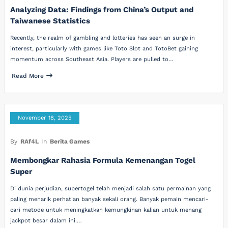
Analyzing Data: Findings from China’s Output and
Taiwanese Statistics
Recently, the realm of gambling and lotteries has seen an surge in
interest, particularly with games like Toto Slot and TotoBet gaining
momentum across Southeast Asia. Players are pulled to…
Read More
November 18, 2025
By
RAf4L
In
Berita Games
Membongkar Rahasia Formula Kemenangan Togel
Super
Di dunia perjudian, supertogel telah menjadi salah satu permainan yang
paling menarik perhatian banyak sekali orang. Banyak pemain mencari-
cari metode untuk meningkatkan kemungkinan kalian untuk menang
jackpot besar dalam ini.…