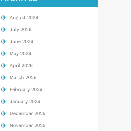
August 2026
July 2026
June 2026
May 2026
April 2026
March 2026
February 2026
January 2026
December 2025
November 2025