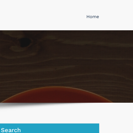
Home
Search