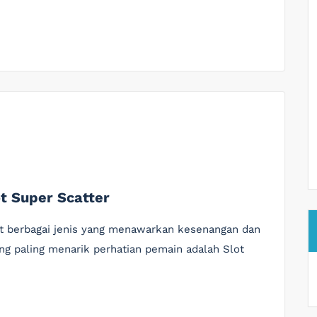
t Super Scatter
at berbagai jenis yang menawarkan kesenangan dan
ng paling menarik perhatian pemain adalah Slot