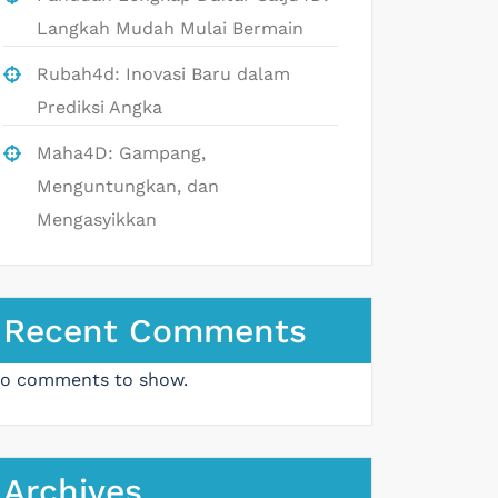
Langkah Mudah Mulai Bermain
Rubah4d: Inovasi Baru dalam
Prediksi Angka
Maha4D: Gampang,
Menguntungkan, dan
Mengasyikkan
Recent Comments
o comments to show.
Archives