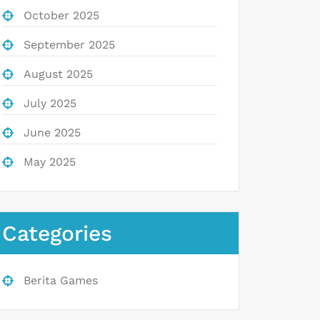
October 2025
September 2025
August 2025
July 2025
June 2025
May 2025
Categories
Berita Games