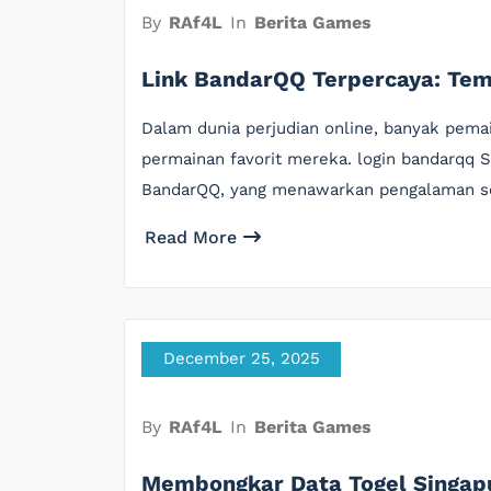
By
RAf4L
In
Berita Games
Link BandarQQ Terpercaya: Temu
Dalam dunia perjudian online, banyak pema
permainan favorit mereka. login bandarqq 
BandarQQ, yang menawarkan pengalaman s
Read More
December 25, 2025
By
RAf4L
In
Berita Games
Membongkar Data Togel Singapu