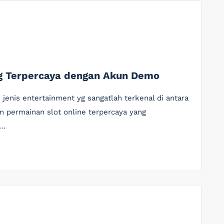
g Terpercaya dengan Akun Demo
 jenis entertainment yg sangatlah terkenal di antara
m permainan slot online terpercaya yang
a…