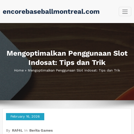
Skip
encorebaseballmontreal.com
to
content
Mengoptimalkan Penggunaan Slot
Indosat: Tips dan Trik
Home
»
Mengoptimalkan Penggunaan Slot Indosat: Tips dan Trik
February 16, 2026
By
RAf4L
In
Berita Games