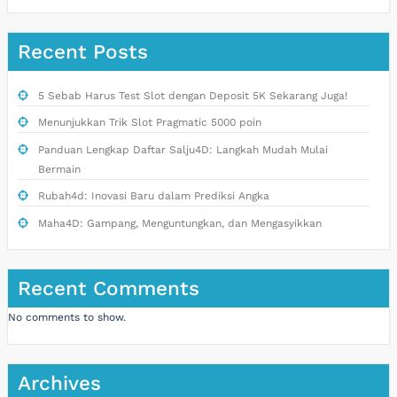
Recent Posts
5 Sebab Harus Test Slot dengan Deposit 5K Sekarang Juga!
Menunjukkan Trik Slot Pragmatic 5000 poin
Panduan Lengkap Daftar Salju4D: Langkah Mudah Mulai
Bermain
Rubah4d: Inovasi Baru dalam Prediksi Angka
Maha4D: Gampang, Menguntungkan, dan Mengasyikkan
Recent Comments
No comments to show.
Archives