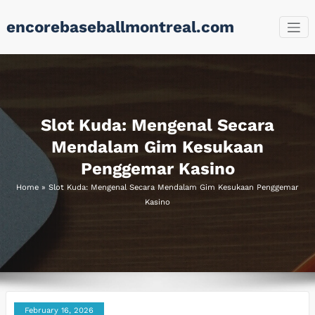
Skip
encorebaseballmontreal.com
to
content
Slot Kuda: Mengenal Secara
Mendalam Gim Kesukaan
Penggemar Kasino
Home
»
Slot Kuda: Mengenal Secara Mendalam Gim Kesukaan Penggemar
Kasino
February 16, 2026