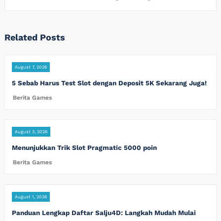
Related Posts
August 7, 2026
5 Sebab Harus Test Slot dengan Deposit 5K Sekarang Juga!
Berita Games
August 3, 2026
Menunjukkan Trik Slot Pragmatic 5000 poin
Berita Games
August 1, 2026
Panduan Lengkap Daftar Salju4D: Langkah Mudah Mulai