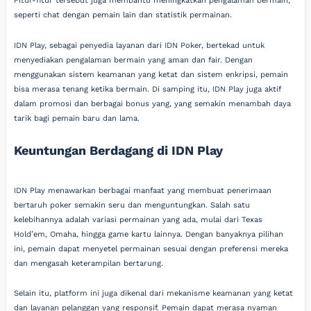
Fitur-fitur tersebut juga membantu meningkatkan pengalaman bermain,
seperti chat dengan pemain lain dan statistik permainan.
IDN Play, sebagai penyedia layanan dari IDN Poker, bertekad untuk
menyediakan pengalaman bermain yang aman dan fair. Dengan
menggunakan sistem keamanan yang ketat dan sistem enkripsi, pemain
bisa merasa tenang ketika bermain. Di samping itu, IDN Play juga aktif
dalam promosi dan berbagai bonus yang, yang semakin menambah daya
tarik bagi pemain baru dan lama.
Keuntungan Berdagang di IDN Play
IDN Play menawarkan berbagai manfaat yang membuat penerimaan
bertaruh poker semakin seru dan menguntungkan. Salah satu
kelebihannya adalah variasi permainan yang ada, mulai dari Texas
Hold’em, Omaha, hingga game kartu lainnya. Dengan banyaknya pilihan
ini, pemain dapat menyetel permainan sesuai dengan preferensi mereka
dan mengasah keterampilan bertarung.
Selain itu, platform ini juga dikenal dari mekanisme keamanan yang ketat
dan layanan pelanggan yang responsif. Pemain dapat merasa nyaman