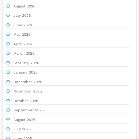
August 2026
July 2026
June 2026
May 2026
April 2026
March 2026
February 2026
January 2026
December 2025
November 2025
October 2025
September 2025
August 2025
July 2025
June 2025