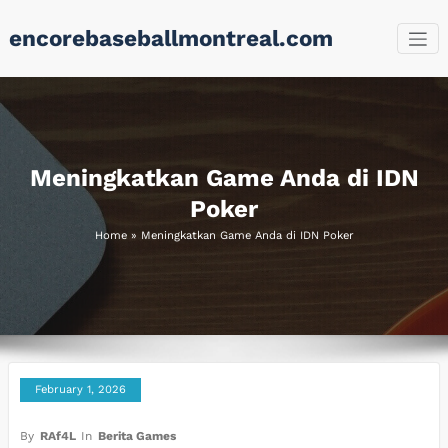
Skip
encorebaseballmontreal.com
to
content
Meningkatkan Game Anda di IDN
Poker
Home
»
Meningkatkan Game Anda di IDN Poker
February 1, 2026
By
RAf4L
In
Berita Games