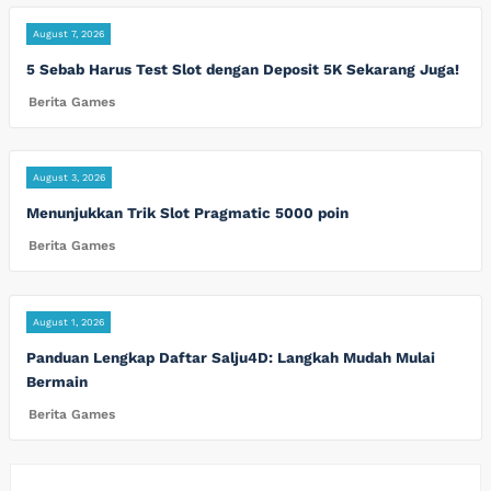
August 7, 2026
5 Sebab Harus Test Slot dengan Deposit 5K Sekarang Juga!
Berita Games
August 3, 2026
Menunjukkan Trik Slot Pragmatic 5000 poin
Berita Games
August 1, 2026
Panduan Lengkap Daftar Salju4D: Langkah Mudah Mulai
Bermain
Berita Games