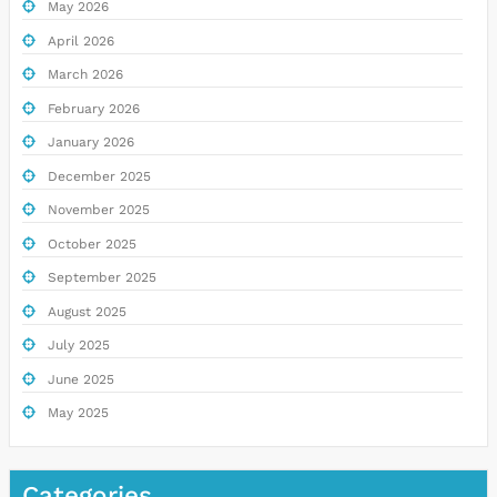
May 2026
April 2026
March 2026
February 2026
January 2026
December 2025
November 2025
October 2025
September 2025
August 2025
July 2025
June 2025
May 2025
Categories