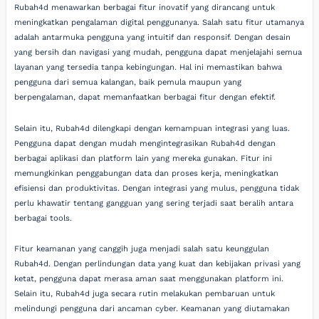
Rubah4d menawarkan berbagai fitur inovatif yang dirancang untuk
meningkatkan pengalaman digital penggunanya. Salah satu fitur utamanya
adalah antarmuka pengguna yang intuitif dan responsif. Dengan desain
yang bersih dan navigasi yang mudah, pengguna dapat menjelajahi semua
layanan yang tersedia tanpa kebingungan. Hal ini memastikan bahwa
pengguna dari semua kalangan, baik pemula maupun yang
berpengalaman, dapat memanfaatkan berbagai fitur dengan efektif.
Selain itu, Rubah4d dilengkapi dengan kemampuan integrasi yang luas.
Pengguna dapat dengan mudah mengintegrasikan Rubah4d dengan
berbagai aplikasi dan platform lain yang mereka gunakan. Fitur ini
memungkinkan penggabungan data dan proses kerja, meningkatkan
efisiensi dan produktivitas. Dengan integrasi yang mulus, pengguna tidak
perlu khawatir tentang gangguan yang sering terjadi saat beralih antara
berbagai tools.
Fitur keamanan yang canggih juga menjadi salah satu keunggulan
Rubah4d. Dengan perlindungan data yang kuat dan kebijakan privasi yang
ketat, pengguna dapat merasa aman saat menggunakan platform ini.
Selain itu, Rubah4d juga secara rutin melakukan pembaruan untuk
melindungi pengguna dari ancaman cyber. Keamanan yang diutamakan