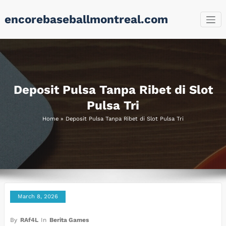
Skip
encorebaseballmontreal.com
to
content
Deposit Pulsa Tanpa Ribet di Slot
Pulsa Tri
Home
»
Deposit Pulsa Tanpa Ribet di Slot Pulsa Tri
March 8, 2026
By
RAf4L
In
Berita Games