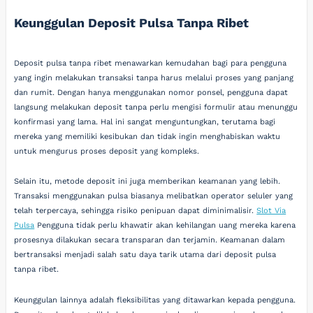
Keunggulan Deposit Pulsa Tanpa Ribet
Deposit pulsa tanpa ribet menawarkan kemudahan bagi para pengguna
yang ingin melakukan transaksi tanpa harus melalui proses yang panjang
dan rumit. Dengan hanya menggunakan nomor ponsel, pengguna dapat
langsung melakukan deposit tanpa perlu mengisi formulir atau menunggu
konfirmasi yang lama. Hal ini sangat menguntungkan, terutama bagi
mereka yang memiliki kesibukan dan tidak ingin menghabiskan waktu
untuk mengurus proses deposit yang kompleks.
Selain itu, metode deposit ini juga memberikan keamanan yang lebih.
Transaksi menggunakan pulsa biasanya melibatkan operator seluler yang
telah terpercaya, sehingga risiko penipuan dapat diminimalisir.
Slot Via
Pulsa
Pengguna tidak perlu khawatir akan kehilangan uang mereka karena
prosesnya dilakukan secara transparan dan terjamin. Keamanan dalam
bertransaksi menjadi salah satu daya tarik utama dari deposit pulsa
tanpa ribet.
Keunggulan lainnya adalah fleksibilitas yang ditawarkan kepada pengguna.