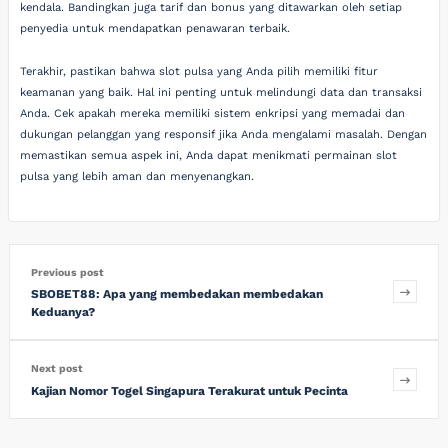
kendala. Bandingkan juga tarif dan bonus yang ditawarkan oleh setiap
penyedia untuk mendapatkan penawaran terbaik.
Terakhir, pastikan bahwa slot pulsa yang Anda pilih memiliki fitur
keamanan yang baik. Hal ini penting untuk melindungi data dan transaksi
Anda. Cek apakah mereka memiliki sistem enkripsi yang memadai dan
dukungan pelanggan yang responsif jika Anda mengalami masalah. Dengan
memastikan semua aspek ini, Anda dapat menikmati permainan slot
pulsa yang lebih aman dan menyenangkan.
Previous post
SBOBET88: Apa yang membedakan membedakan
Keduanya?
Next post
Kajian Nomor Togel Singapura Terakurat untuk Pecinta