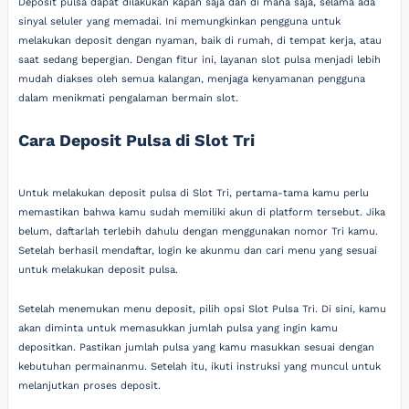
Deposit pulsa dapat dilakukan kapan saja dan di mana saja, selama ada
sinyal seluler yang memadai. Ini memungkinkan pengguna untuk
melakukan deposit dengan nyaman, baik di rumah, di tempat kerja, atau
saat sedang bepergian. Dengan fitur ini, layanan slot pulsa menjadi lebih
mudah diakses oleh semua kalangan, menjaga kenyamanan pengguna
dalam menikmati pengalaman bermain slot.
Cara Deposit Pulsa di Slot Tri
Untuk melakukan deposit pulsa di Slot Tri, pertama-tama kamu perlu
memastikan bahwa kamu sudah memiliki akun di platform tersebut. Jika
belum, daftarlah terlebih dahulu dengan menggunakan nomor Tri kamu.
Setelah berhasil mendaftar, login ke akunmu dan cari menu yang sesuai
untuk melakukan deposit pulsa.
Setelah menemukan menu deposit, pilih opsi Slot Pulsa Tri. Di sini, kamu
akan diminta untuk memasukkan jumlah pulsa yang ingin kamu
depositkan. Pastikan jumlah pulsa yang kamu masukkan sesuai dengan
kebutuhan permainanmu. Setelah itu, ikuti instruksi yang muncul untuk
melanjutkan proses deposit.