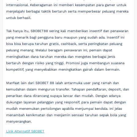
internasional. Keberagaman ini memberi kesempatan para gamer untuk
menjelajahi berbagai taktik bertaruh serta memperbesar peluang mereka
untuk berhasil.
Tak hanya itu, SBOBET88 sering kali memberikan insentif dan penawaran
yang menarik bagi pengguna baru maupun yang sudah ada. Insentif ini
bisa bisa berupa taruhan gratis, cashback, serta peningkatan peluang
peluang menang. Melalui beragam penawaran ini, pemain dapat
meningkatkan dana taruhan mereka dan mengetes berbagai jenis
bertaruh dengan risiko yang tinggi. Promosi juga membangun suasana
kompetitif, yang menyebabkan meningkatkan gairah dalam bermain.
Manfaat lain dari SBOBET 88 ialah antarmuka user yang ramah dan
kemudahan dalam mengurus transfer. Tahapan pendaftaran, deposit, dan
penarikan dana dirancang supaya lancar dan mudah. Dengan adanya
dukungan layanan pelanggan yang responsif, para pemain dapat dengan
mudah menemukan pertolongan apabila menjumpai kendala. Ini jelas
menambah kenikmatan dan menjamin sensasi taruhan sepak bola yang
menyenangkan.
Link Alternatif SBOBET