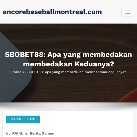
Skip
encorebaseballmontreal.com
to
content
SBOBET88: Apa yang membedakan
membedakan Keduanya?
Home
»
SBOBET88: Apa yang membedakan membedakan Keduanya?
March 8, 2026
By
RAf4L
In
Berita Games