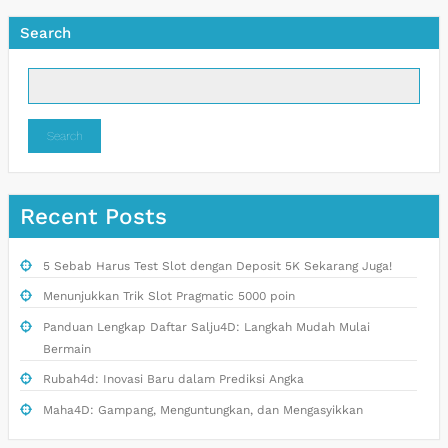
Search
Search
Recent Posts
5 Sebab Harus Test Slot dengan Deposit 5K Sekarang Juga!
Menunjukkan Trik Slot Pragmatic 5000 poin
Panduan Lengkap Daftar Salju4D: Langkah Mudah Mulai
Bermain
Rubah4d: Inovasi Baru dalam Prediksi Angka
Maha4D: Gampang, Menguntungkan, dan Mengasyikkan