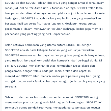
SBOBET88 dan SBOBET adalah dua situs yang sangat amat dikenal dalam
ranah judi online, terutama untuk taruhan olahraga. SBOBET telah lama
beroperasi dan dikenal sebagai sebuah platform judi bola terkemuka Asia.
Sedangkan, SBOBET88 adalah varian yang lebih baru yang memberikan
berbagai fasilitas serta fitur yang juga unik. Meskipun kedua punya
persamaan di dalam menawarkan taruhan olahraga, kedua juga memiliki
perbedaan yang penting yang perlu diperhatikan.
Salah satunya perbedaan yang utama antara SBOBET88 dengan
SBOBET88 adalah pada kategori taruhan yang keduanya tawarkan.
SBOBET88 menawarkan berbagai varian yang bisa yang lebih banyak luas,
yang meliputi berbagai kompetisi dan kompetisi dari berbagai dunia. Di
sisi lain, SBOBET menekankan di atas kemudahan akses akses dan
pengalaman, dengan fokus pada judi lebih praktis dan cepat. Ini
menjadikan SBOBET lebih menarik untuk para pemain yang baru yang
mungkin belum serta familiar berbagai kategori jenis taruh yang ada yang
tersedia.
Selain itu, dari aspek bonus-bonus serta promosi, SBOBET88 sering
menawarkan promosi yang lebih lebih agresif dibandingkan SBOBET. Ini
termasuk bonus pendaftaran yang menggoda serta penawaran reguler