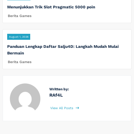
Menunjukkan Trik Slot Pragmatic 5000 poin
Berita Games
August 1, 2026
Panduan Lengkap Daftar Salju4D: Langkah Mudah Mulai
Bermain
Berita Games
Written by:
RAf4L
View All Posts