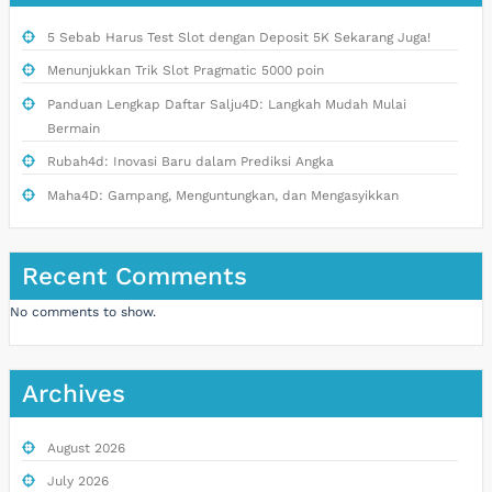
5 Sebab Harus Test Slot dengan Deposit 5K Sekarang Juga!
Menunjukkan Trik Slot Pragmatic 5000 poin
Panduan Lengkap Daftar Salju4D: Langkah Mudah Mulai
Bermain
Rubah4d: Inovasi Baru dalam Prediksi Angka
Maha4D: Gampang, Menguntungkan, dan Mengasyikkan
Recent Comments
No comments to show.
Archives
August 2026
July 2026