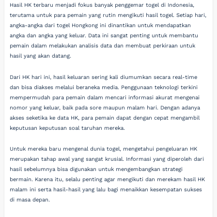
Hasil HK terbaru menjadi fokus banyak penggemar togel di Indonesia,
terutama untuk para pemain yang rutin mengikuti hasil togel. Setiap hari,
angka-angka dari togel Hongkong ini dinantikan untuk mendapatkan
angka dan angka yang keluar. Data ini sangat penting untuk membantu
pemain dalam melakukan analisis data dan membuat perkiraan untuk
hasil yang akan datang.
Dari HK hari ini, hasil keluaran sering kali diumumkan secara real-time
dan bisa diakses melalui beraneka media. Penggunaan teknologi terkini
mempermudah para pemain dalam mencari informasi akurat mengenai
nomor yang keluar, baik pada sore maupun malam hari. Dengan adanya
akses seketika ke data HK, para pemain dapat dengan cepat mengambil
keputusan keputusan soal taruhan mereka.
Untuk mereka baru mengenal dunia togel, mengetahui pengeluaran HK
merupakan tahap awal yang sangat krusial. Informasi yang diperoleh dari
hasil sebelumnya bisa digunakan untuk mengembangkan strategi
bermain. Karena itu, selalu penting agar mengikuti dan merekam hasil HK
malam ini serta hasil-hasil yang lalu bagi menaikkan kesempatan sukses
di masa depan.