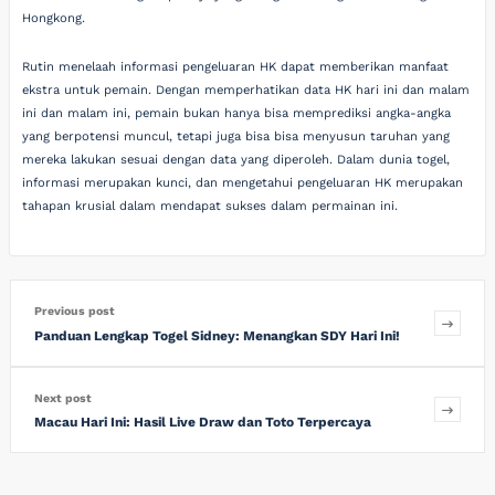
Hongkong.
Rutin menelaah informasi pengeluaran HK dapat memberikan manfaat
ekstra untuk pemain. Dengan memperhatikan data HK hari ini dan malam
ini dan malam ini, pemain bukan hanya bisa memprediksi angka-angka
yang berpotensi muncul, tetapi juga bisa bisa menyusun taruhan yang
mereka lakukan sesuai dengan data yang diperoleh. Dalam dunia togel,
informasi merupakan kunci, dan mengetahui pengeluaran HK merupakan
tahapan krusial dalam mendapat sukses dalam permainan ini.
Previous post
Panduan Lengkap Togel Sidney: Menangkan SDY Hari Ini!
Next post
Macau Hari Ini: Hasil Live Draw dan Toto Terpercaya