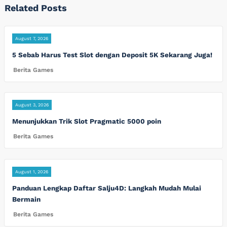
Related Posts
August 7, 2026
5 Sebab Harus Test Slot dengan Deposit 5K Sekarang Juga!
Berita Games
August 3, 2026
Menunjukkan Trik Slot Pragmatic 5000 poin
Berita Games
August 1, 2026
Panduan Lengkap Daftar Salju4D: Langkah Mudah Mulai
Bermain
Berita Games