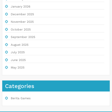
January 2026
December 2025
November 2025
October 2025
September 2025
August 2025
July 2025
June 2025
May 2025
Categories
Berita Games