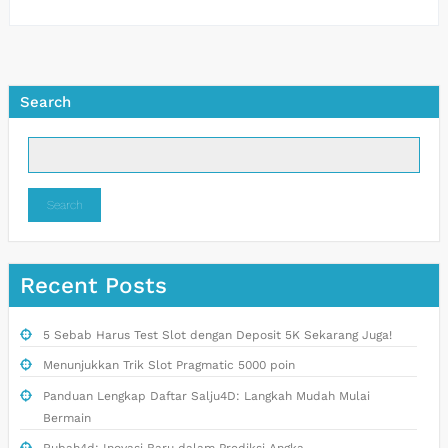
Search
Search
Recent Posts
5 Sebab Harus Test Slot dengan Deposit 5K Sekarang Juga!
Menunjukkan Trik Slot Pragmatic 5000 poin
Panduan Lengkap Daftar Salju4D: Langkah Mudah Mulai
Bermain