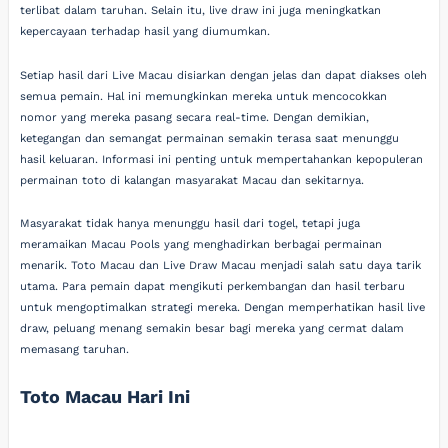
terlibat dalam taruhan. Selain itu, live draw ini juga meningkatkan
kepercayaan terhadap hasil yang diumumkan.
Setiap hasil dari Live Macau disiarkan dengan jelas dan dapat diakses oleh
semua pemain. Hal ini memungkinkan mereka untuk mencocokkan
nomor yang mereka pasang secara real-time. Dengan demikian,
ketegangan dan semangat permainan semakin terasa saat menunggu
hasil keluaran. Informasi ini penting untuk mempertahankan kepopuleran
permainan toto di kalangan masyarakat Macau dan sekitarnya.
Masyarakat tidak hanya menunggu hasil dari togel, tetapi juga
meramaikan Macau Pools yang menghadirkan berbagai permainan
menarik. Toto Macau dan Live Draw Macau menjadi salah satu daya tarik
utama. Para pemain dapat mengikuti perkembangan dan hasil terbaru
untuk mengoptimalkan strategi mereka. Dengan memperhatikan hasil live
draw, peluang menang semakin besar bagi mereka yang cermat dalam
memasang taruhan.
Toto Macau Hari Ini