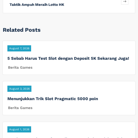
Taktik Ampuh Meraih Lotto HK
Related Posts
August 7, 2026
5 Sebab Harus Test Slot dengan Deposit 5K Sekarang Juga!
Berita Games
August 3, 2026
Menunjukkan Trik Slot Pragmatic 5000 poin
Berita Games
August 1, 2026