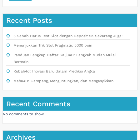
Recent Posts
5 Sebab Harus Test Slot dengan Deposit 5K Sekarang Juga!
Menunjukkan Trik Slot Pragmatic 5000 poin
Panduan Lengkap Daftar Salju4D: Langkah Mudah Mulai
Bermain
Rubah4d: Inovasi Baru dalam Prediksi Angka
Maha4D: Gampang, Menguntungkan, dan Mengasyikkan
Recent Comments
No comments to show.
Archives