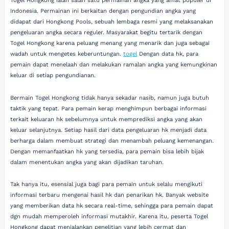
Togel Hongkong ialah salah satu permainan angka yang amat populer di
Indonesia. Permainan ini berkaitan dengan pengundian angka yang
didapat dari Hongkong Pools, sebuah lembaga resmi yang melaksanakan
pengeluaran angka secara reguler. Masyarakat begitu tertarik dengan
Togel Hongkong karena peluang menang yang menarik dan juga sebagai
wadah untuk mengetes keberuntungan.
togel
Dengan data hk, para
pemain dapat menelaah dan melakukan ramalan angka yang kemungkinan
keluar di setiap pengundianan.
Bermain Togel Hongkong tidak hanya sekadar nasib, namun juga butuh
taktik yang tepat. Para pemain kerap menghimpun berbagai informasi
terkait keluaran hk sebelumnya untuk memprediksi angka yang akan
keluar selanjutnya. Setiap hasil dari data pengeluaran hk menjadi data
berharga dalam membuat strategi dan menambah peluang kemenangan.
Dengan memanfaatkan hk yang tersedia, para pemain bisa lebih bijak
dalam menentukan angka yang akan dijadikan taruhan.
Tak hanya itu, esensial juga bagi para pemain untuk selalu mengikuti
informasi terbaru mengenai hasil hk dan penarikan hk. Banyak website
yang memberikan data hk secara real-time, sehingga para pemain dapat
dgn mudah memperoleh informasi mutakhir. Karena itu, peserta Togel
Hongkong dapat menjalankan penelitian yang lebih cermat dan