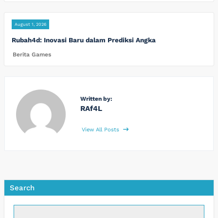
August 1, 2026
Rubah4d: Inovasi Baru dalam Prediksi Angka
Berita Games
Written by:
RAf4L
View All Posts
Search