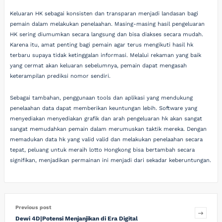
Keluaran HK sebagai konsisten dan transparan menjadi landasan bagi
pemain dalam melakukan penelaahan. Masing-masing hasil pengeluaran
HK sering diumumkan secara langsung dan bisa diakses secara mudah.
Karena itu, amat penting bagi pemain agar terus mengikuti hasil hk
terbaru supaya tidak ketinggalan informasi. Melalui rekaman yang baik
yang cermat akan keluaran sebelumnya, pemain dapat mengasah
keterampilan prediksi nomor sendiri.
Sebagai tambahan, penggunaan tools dan aplikasi yang mendukung
penelaahan data dapat memberikan keuntungan lebih. Software yang
menyediakan menyediakan grafik dan arah pengeluaran hk akan sangat
sangat memudahkan pemain dalam merumuskan taktik mereka. Dengan
memadukan data hk yang valid valid dan melakukan penelaahan secara
tepat, peluang untuk meraih lotto Hongkong bisa bertambah secara
signifikan, menjadikan permainan ini menjadi dari sekadar keberuntungan.
Previous post
Dewi 4D|Potensi Menjanjikan di Era Digital