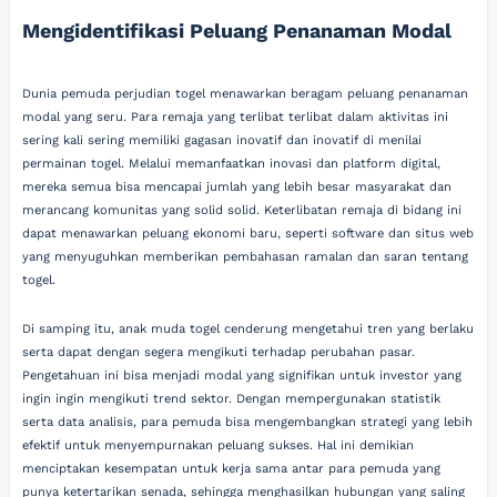
Mengidentifikasi Peluang Penanaman Modal
Dunia pemuda perjudian togel menawarkan beragam peluang penanaman
modal yang seru. Para remaja yang terlibat terlibat dalam aktivitas ini
sering kali sering memiliki gagasan inovatif dan inovatif di menilai
permainan togel. Melalui memanfaatkan inovasi dan platform digital,
mereka semua bisa mencapai jumlah yang lebih besar masyarakat dan
merancang komunitas yang solid solid. Keterlibatan remaja di bidang ini
dapat menawarkan peluang ekonomi baru, seperti software dan situs web
yang menyuguhkan memberikan pembahasan ramalan dan saran tentang
togel.
Di samping itu, anak muda togel cenderung mengetahui tren yang berlaku
serta dapat dengan segera mengikuti terhadap perubahan pasar.
Pengetahuan ini bisa menjadi modal yang signifikan untuk investor yang
ingin ingin mengikuti trend sektor. Dengan mempergunakan statistik
serta data analisis, para pemuda bisa mengembangkan strategi yang lebih
efektif untuk menyempurnakan peluang sukses. Hal ini demikian
menciptakan kesempatan untuk kerja sama antar para pemuda yang
punya ketertarikan senada, sehingga menghasilkan hubungan yang saling