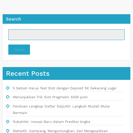
Search
Search
Recent Posts
5 Sebab Harus Test Slot dengan Deposit 5K Sekarang Juga!
Menunjukkan Trik Slot Pragmatic 5000 poin
Panduan Lengkap Daftar Salju4D: Langkah Mudah Mulai
Bermain
Rubah4d: Inovasi Baru dalam Prediksi Angka
Maha4D: Gampang, Menguntungkan, dan Mengasyikkan