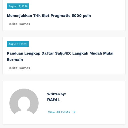
August 3, 2026
Menunjukkan Trik Slot Pragmatic 5000 poin
Berita Games
August 1, 2026
Panduan Lengkap Daftar Salju4D: Langkah Mudah Mulai
Bermain
Berita Games
Written by:
RAf4L
View All Posts