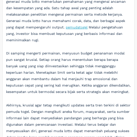
generasi muda lotto memerlukan pemahaman yang mengenai ancaman
dan kesempatan yang ada. Satu tahap awal yang penting adalah
melaksanakan penelitian mengenai permainan serta metode kerjanya.
Generasi muda lotto harus memahami corak, data, dan berbagai aspek
yang dapat mempengaruhi output.
pemudatogel
Melalui pengetahuan
yang, investor bisa membuat keputusan yang berbasis informasi dan
meminimalkan rugi.
Di samping mengerti permainan, menyusun budget penanaman modal
pun sangat krusial. Setiap orang harus menentukan berapa berapa
banyak uang yang siap diinvestasikan sehingga tidak mengganggu
keperluan harian. Menetapkan limit serta ketat agar tidak melebihi
anggaran akan membantu dalam hal menjauhi trap emosional dan
keputusan cepat yang sering kali merugikan. Ketika anggaran dikendalikan,
kesempatan untuk bermodal secara bijak serta strategis akan meningkat.
Akhirnya, krusial agar tetap mengikuti updates serta tren terkini di sektor
pemuda togel. Dengan mengikuti aneka forum, masyarakat, serta sumber
informasi lain dapat menyediakan pandangan yang berharga yang bisa
digunakan dalam perencanaan investasi. Melalui terus belajar dan
menyesuaikan diri, generasi muda lotto dapat menambah peluang sukses