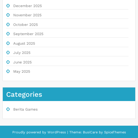
December 2025
November 2025
October 2025
September 2025
August 2025
July 2025
June 2025
May 2025
Categories
Berita Games
Proudly powered by
WordPress
| Theme:
BusiCare
by
SpiceThemes