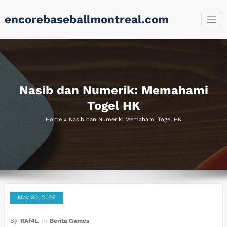
Skip
encorebaseballmontreal.com
to
content
Nasib dan Numerik: Memahami
Togel HK
Home
»
Nasib dan Numerik: Memahami Togel HK
May 30, 2026
By
RAf4L
In
Berita Games