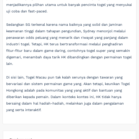
menjadikannya pilihan utama untuk banyak pencinta togel yang menyukai
uji coba dan fast-paced.
Sedangkan SG terkenal karena nama baiknya yang solid dan jaminan
keamanan tinggi dalam tahapan pengundian, Sydney menonjol melalui
penawaran odds peluang yang menarik dan riwayat yang panjang dalam
industri togel. Tetapi, HK terus bertransformasi melalui penghadiran
fitur-fitur baru dalam game daring, contohnya togel super yang semakin
digemari, menambah daya tarik HK dibandingkan dengan permainan togel
lain.
Di sisi lain, Togel Macau pun tak kalah serunya dengan tawaran yang
bervariasi dan sistem permainan game yang. Akan tetapi, keunikan Togel
Hongkong adalah pada komunitas yang yang aktif dan bantuan yang
diberikan kepada pemain. Dalam konteks kontes ini, HK tidak hanya
bersaing dalam hal hadiah-hadiah, melainkan juga dalam pengalaman
yang serta interaktif.