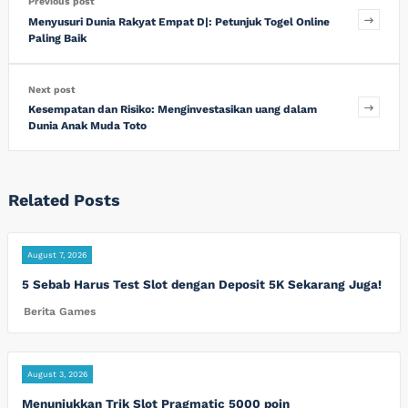
Previous post
Menyusuri Dunia Rakyat Empat D|: Petunjuk Togel Online
Paling Baik
Next post
Kesempatan dan Risiko: Menginvestasikan uang dalam
Dunia Anak Muda Toto
Related Posts
August 7, 2026
5 Sebab Harus Test Slot dengan Deposit 5K Sekarang Juga!
Berita Games
August 3, 2026
Menunjukkan Trik Slot Pragmatic 5000 poin