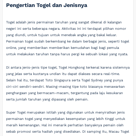
Pengertian Togel dan Jenisnya
Togel adalah jenis permainan taruhan yang sangat dikenal di kalangan
negeri ini serta beberapa negara. Aktivitas ini ini terdapat pilihan nomor
yang diundi, untuk tujuan untuk menebak angka yang bakal keluar.
Permainan togel sudah berkembang ke dalam berbagai jenis, seperti togel
online, yang memberikan memberikan kemudahan bagi bagi pemula
untuk melakukan taruhan tanpa harus pergi ke sebuah lokasi yang nyata.
Di antara jenis-jenis tipe togel, Togel Hongkong terkenal karena sistemnya
yang jelas serta kuotanya undian itu dapat diakses secara real-time.
Selain hal itu, terdapat Toto Singapura serta Togel Sydney yang punya
ciri-ciri sendiri-sendiri. Masing-masing tipe toto biasanya menawarkan
penghargaan yang bermacam-macam, tergantung pada laju kesukaran
serta jumlah taruhan yang dipasang oleh pemain.
Super Togel merupakan istilah yang digunakan untuk menyiratkan jenis
permainan togel yang menyediakan kesempatan yang lebih tinggi untuk
meraih kemenangan. Hal ini menarik perhatian banyaknya pemain oleh
sebab promosi serta hadiah yang disediakan. Di samping itu, Macau Togel