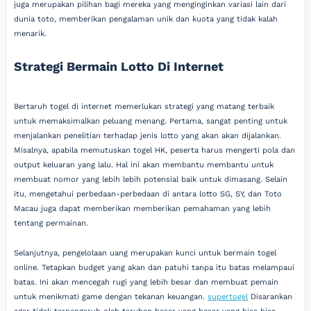
juga merupakan pilihan bagi mereka yang menginginkan variasi lain dari
dunia toto, memberikan pengalaman unik dan kuota yang tidak kalah
menarik.
Strategi Bermain Lotto Di Internet
Bertaruh togel di internet memerlukan strategi yang matang terbaik
untuk memaksimalkan peluang menang. Pertama, sangat penting untuk
menjalankan penelitian terhadap jenis lotto yang akan akan dijalankan.
Misalnya, apabila memutuskan togel HK, peserta harus mengerti pola dan
output keluaran yang lalu. Hal ini akan membantu membantu untuk
membuat nomor yang lebih lebih potensial baik untuk dimasang. Selain
itu, mengetahui perbedaan-perbedaan di antara lotto SG, SY, dan Toto
Macau juga dapat memberikan memberikan pemahaman yang lebih
tentang permainan.
Selanjutnya, pengelolaan uang merupakan kunci untuk bermain togel
online. Tetapkan budget yang akan dan patuhi tanpa itu batas melampaui
batas. Ini akan mencegah rugi yang lebih besar dan membuat pemain
untuk menikmati game dengan tekanan keuangan.
supertogel
Disarankan