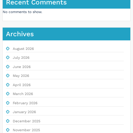
Recent Comments
No comments to show.
Archives
August 2026
July 2026
June 2026
May 2026
April 2026
March 2026
February 2026
January 2026
December 2025
November 2025