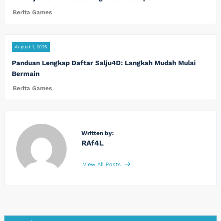
Berita Games
August 1, 2026
Panduan Lengkap Daftar Salju4D: Langkah Mudah Mulai
Bermain
Berita Games
Written by:
RAf4L
View All Posts