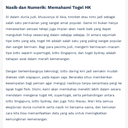
Nasib dan Numerik: Memahami Togel HK
Di dalam dunia judi, khususnya di Asia, totobet atau toto jadi sebagai
salah satu permainan yang sangat amat populer. Game ini bukan hanya
menawarkan sensasi tetapi juga impian akan nasib baik yang dapat
mengubah hidup seseorang dalam sekejap sekejap. Di antara sejumlah
tipe lotto yang ada, togel HK adalah salah satu yang paling sangat popular
dan sangat bermain. Bagi para pecinta judi, mengerti bermacam-macam
tipe lotto seperti supertogel, lotto Singapore, dan togel Sydney adalah
tahapan awal dalam meraih kemenangan.
Dengan berkembangnya teknologi, lotto daring kini jadi semakin mudah
diakses oleh siapapun, pada kapan saja. Beraneka situs memberikan
kesempatan bagi pemain agar menguji nasibnya tanpa senantiasa pergi ke
lapak togel fisik. Disini, kami akan membahas meneliti lebih dalam secara
mendalam mengenai togel HK, supertogel, serta perbandingan antara
lotto Singapura, lotto Sydney, dan juga Toto Macau. Mari kita semua
eksplorasi dunia numerik serta nasib ini bersama-sama, dan temukan
cara kita bisa memanfaatkan data yang ada untuk meningkatkan
kemungkinan kemenangan.