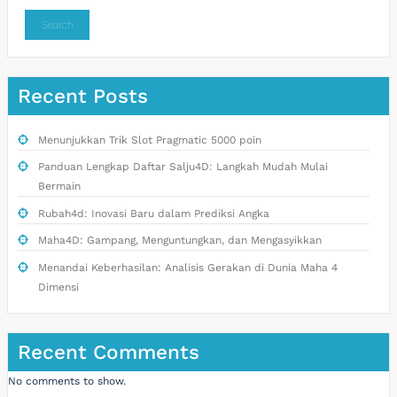
Search
Recent Posts
Menunjukkan Trik Slot Pragmatic 5000 poin
Panduan Lengkap Daftar Salju4D: Langkah Mudah Mulai
Bermain
Rubah4d: Inovasi Baru dalam Prediksi Angka
Maha4D: Gampang, Menguntungkan, dan Mengasyikkan
Menandai Keberhasilan: Analisis Gerakan di Dunia Maha 4
Dimensi
Recent Comments
No comments to show.