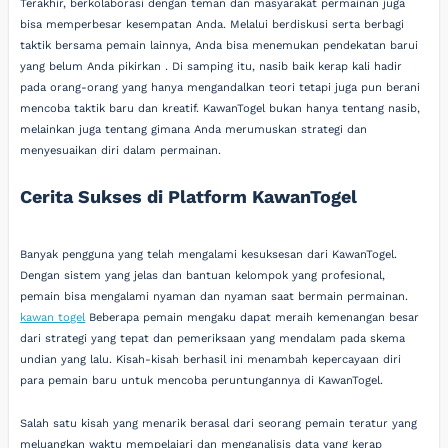
Terakhir, berkolaborasi dengan teman dan masyarakat permainan juga
bisa memperbesar kesempatan Anda. Melalui berdiskusi serta berbagi
taktik bersama pemain lainnya, Anda bisa menemukan pendekatan barui
yang belum Anda pikirkan . Di samping itu, nasib baik kerap kali hadir
pada orang-orang yang hanya mengandalkan teori tetapi juga pun berani
mencoba taktik baru dan kreatif. KawanTogel bukan hanya tentang nasib,
melainkan juga tentang gimana Anda merumuskan strategi dan
menyesuaikan diri dalam permainan.
Cerita Sukses di Platform KawanTogel
Banyak pengguna yang telah mengalami kesuksesan dari KawanTogel.
Dengan sistem yang jelas dan bantuan kelompok yang profesional,
pemain bisa mengalami nyaman dan nyaman saat bermain permainan.
kawan togel
Beberapa pemain mengaku dapat meraih kemenangan besar
dari strategi yang tepat dan pemeriksaan yang mendalam pada skema
undian yang lalu. Kisah-kisah berhasil ini menambah kepercayaan diri
para pemain baru untuk mencoba peruntungannya di KawanTogel.
Salah satu kisah yang menarik berasal dari seorang pemain teratur yang
meluangkan waktu mempelajari dan menganalisis data yang kerap