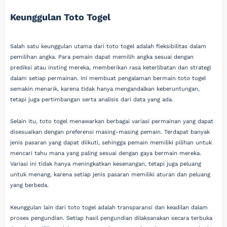
Keunggulan Toto Togel
Salah satu keunggulan utama dari toto togel adalah fleksibilitas dalam
pemilihan angka. Para pemain dapat memilih angka sesuai dengan
prediksi atau insting mereka, memberikan rasa keterlibatan dan strategi
dalam setiap permainan. Ini membuat pengalaman bermain toto togel
semakin menarik, karena tidak hanya mengandalkan keberuntungan,
tetapi juga pertimbangan serta analisis dari data yang ada.
Selain itu, toto togel menawarkan berbagai variasi permainan yang dapat
disesuaikan dengan preferensi masing-masing pemain. Terdapat banyak
jenis pasaran yang dapat diikuti, sehingga pemain memiliki pilihan untuk
mencari tahu mana yang paling sesuai dengan gaya bermain mereka.
Variasi ini tidak hanya meningkatkan kesenangan, tetapi juga peluang
untuk menang, karena setiap jenis pasaran memiliki aturan dan peluang
yang berbeda.
Keunggulan lain dari toto togel adalah transparansi dan keadilan dalam
proses pengundian. Setiap hasil pengundian dilaksanakan secara terbuka