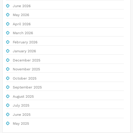
June 2026
May 2026
April 2026
March 2026
February 2026
January 2026
December 2025
November 2025
October 2025
September 2025
August 2025
July 2025
June 2025
May 2025