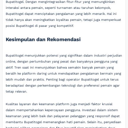
Bupatitogel. Dengan mengintegrasikan fitur-fitur yang memungkinkan
interaksi antara pemain, seperti turnamen atau taruhan kelompok,
Bupatitogel dapat menciptakan pengalaman yang lebih menarik. Hal ini
tidak hanya akan meningkatkan loyalitas pemain, tetapi juga memperkuat
posisi Bupatitogel di pasar yang kompetitif.
Kesimpulan dan Rekomendasi
Bupatitogel menunjukkan potensi yang signifikan dalam industri perjudian
online, dengan pertumbuhan yang pesat dan banyaknya pengguna yang
aktif. Tren saat ini menunjukkan bahwa semakin banyak pemain yang
beralih ke platform daring untuk mendapatkan pengalaman bermain yang
lebih mudah dan praktis. Penting bagi operator Bupatitogel untuk terus
beradaptasi dengan perkembangan teknologi dan preferensi pemain agar
tetap relevan.
Kualitas layanan dan keamanan platform juga menjadi faktor krusial
dalam mempertahankan kepercayaan pengguna. Investasi dalam sistem
keamanan yang lebih baik dan pelayanan pelanggan yang responsif dapat
membantu Bupatitogel memenangkan hati pemain. Selain itu, penyediaan