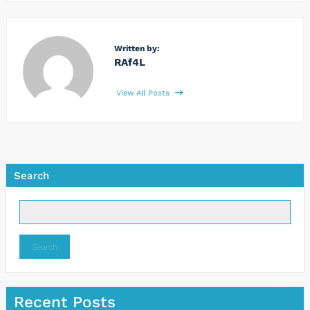
Written by:
RAf4L
View All Posts
Search
Search
Recent Posts