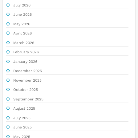
July 2026
June 2026
May 2026
April 2026
March 2026
February 2026
January 2026
December 2025
November 2025
October 2025
September 2025
August 2025
July 2025
June 2025
May 2025