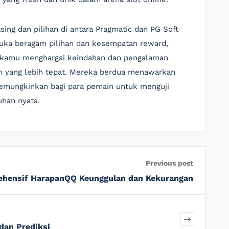
g dan pilihan di antara Pragmatic dan PG Soft
 suka beragam pilihan dan kesempatan reward,
ka kamu menghargai keindahan dan pengalaman
han yang lebih tepat. Mereka berdua menawarkan
emungkinkan bagi para pemain untuk menguji
han nyata.
Previous post
ehensif HarapanQQ Keunggulan dan Kekurangan
dan Prediksi