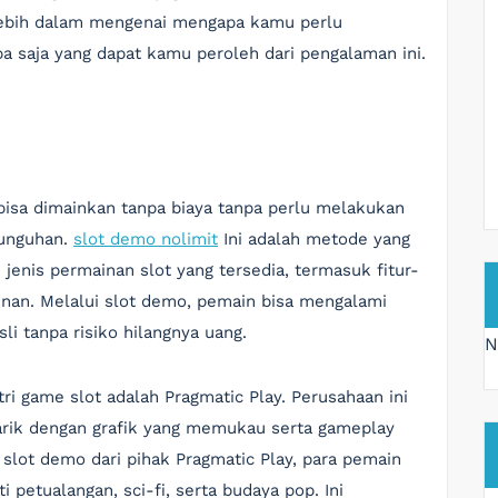
i lebih dalam mengenai mengapa kamu perlu
 saja yang dapat kamu peroleh dari pengalaman ini.
isa dimainkan tanpa biaya tanpa perlu melakukan
sunguhan.
slot demo nolimit
Ini adalah metode yang
enis permainan slot yang tersedia, termasuk fitur-
inan. Melalui slot demo, pemain bisa mengalami
i tanpa risiko hilangnya uang.
N
ri game slot adalah Pragmatic Play. Perusahaan ini
rik dengan grafik yang memukau serta gameplay
lot demo dari pihak Pragmatic Play, para pemain
 petualangan, sci-fi, serta budaya pop. Ini