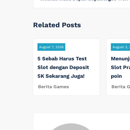
Related Posts
August 7, 2026
August 3,
5 Sebab Harus Test
Menunj
Slot dengan Deposit
Slot P
5K Sekarang Juga!
poin
Berita Games
Berita 