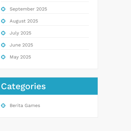
September 2025
August 2025
July 2025
June 2025
May 2025
Categories
Berita Games