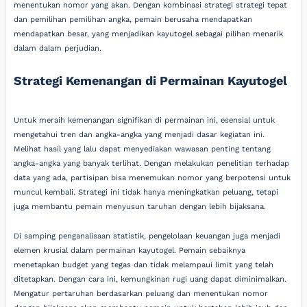
menentukan nomor yang akan. Dengan kombinasi strategi strategi tepat
dan pemilihan pemilihan angka, pemain berusaha mendapatkan
mendapatkan besar, yang menjadikan kayutogel sebagai pilihan menarik
dalam dalam perjudian.
Strategi Kemenangan di Permainan Kayutogel
Untuk meraih kemenangan signifikan di permainan ini, esensial untuk
mengetahui tren dan angka-angka yang menjadi dasar kegiatan ini.
Melihat hasil yang lalu dapat menyediakan wawasan penting tentang
angka-angka yang banyak terlihat. Dengan melakukan penelitian terhadap
data yang ada, partisipan bisa menemukan nomor yang berpotensi untuk
muncul kembali. Strategi ini tidak hanya meningkatkan peluang, tetapi
juga membantu pemain menyusun taruhan dengan lebih bijaksana.
Di samping penganalisaan statistik, pengelolaan keuangan juga menjadi
elemen krusial dalam permainan kayutogel. Pemain sebaiknya
menetapkan budget yang tegas dan tidak melampaui limit yang telah
ditetapkan. Dengan cara ini, kemungkinan rugi uang dapat diminimalkan.
Mengatur pertaruhan berdasarkan peluang dan menentukan nomor