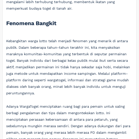
mengalami lebih terhubung terhubung, membentuk ikatan yang
memperkuat budaya togel di tanah air.
Fenomena Bangkit
Kebangkitan warga lotto telah menjadi fenomen yang menarik di antara
publik. Dalam beberapa tahun-tahun terakhir ini, kita menyaksikan
maraknya komunitas-komunitas yang terbentuk di seputar permainan
togel. Banyak individu dari berbagai kelas publik mulai ikut serta secara
aktif, menjadikan permainan ini tidak hanya sekadar saja hobi, melainkan
juga metode untuk mendapatkan income sampingan. Melalui platform-
platform daring seperti wargatogel, informasi dan strategi game mudah
diakses oleh banyak orang, minat lebih banyak individu untuk menguji
peruntungannya.
Adanya WargaTogel menciptakan ruang bagi para pemain untuk saling
berbagi pengalaman dan tips dalam mengontekskan lotto. Ini
menciptakan perasaan kebersamaan di antara para petaruh, yang
sebelumnya mungkin merasa sendiri. Dengan adanya dukungan dari para
pemain, banyak orang yang merasa lebih merasa PD dalam mengambil