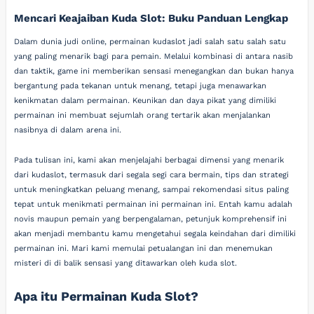
Mencari Keajaiban Kuda Slot: Buku Panduan Lengkap
Dalam dunia judi online, permainan kudaslot jadi salah satu salah satu
yang paling menarik bagi para pemain. Melalui kombinasi di antara nasib
dan taktik, game ini memberikan sensasi menegangkan dan bukan hanya
bergantung pada tekanan untuk menang, tetapi juga menawarkan
kenikmatan dalam permainan. Keunikan dan daya pikat yang dimiliki
permainan ini membuat sejumlah orang tertarik akan menjalankan
nasibnya di dalam arena ini.
Pada tulisan ini, kami akan menjelajahi berbagai dimensi yang menarik
dari kudaslot, termasuk dari segala segi cara bermain, tips dan strategi
untuk meningkatkan peluang menang, sampai rekomendasi situs paling
tepat untuk menikmati permainan ini permainan ini. Entah kamu adalah
novis maupun pemain yang berpengalaman, petunjuk komprehensif ini
akan menjadi membantu kamu mengetahui segala keindahan dari dimiliki
permainan ini. Mari kami memulai petualangan ini dan menemukan
misteri di di balik sensasi yang ditawarkan oleh kuda slot.
Apa itu Permainan Kuda Slot?