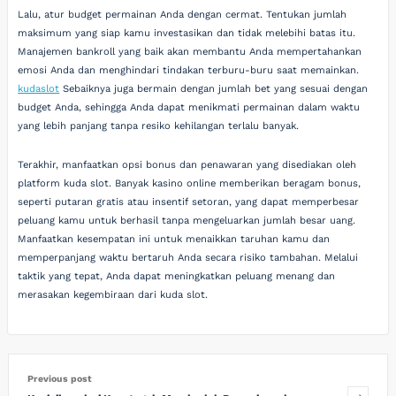
Lalu, atur budget permainan Anda dengan cermat. Tentukan jumlah
maksimum yang siap kamu investasikan dan tidak melebihi batas itu.
Manajemen bankroll yang baik akan membantu Anda mempertahankan
emosi Anda dan menghindari tindakan terburu-buru saat memainkan.
kudaslot
Sebaiknya juga bermain dengan jumlah bet yang sesuai dengan
budget Anda, sehingga Anda dapat menikmati permainan dalam waktu
yang lebih panjang tanpa resiko kehilangan terlalu banyak.
Terakhir, manfaatkan opsi bonus dan penawaran yang disediakan oleh
platform kuda slot. Banyak kasino online memberikan beragam bonus,
seperti putaran gratis atau insentif setoran, yang dapat memperbesar
peluang kamu untuk berhasil tanpa mengeluarkan jumlah besar uang.
Manfaatkan kesempatan ini untuk menaikkan taruhan kamu dan
memperpanjang waktu bertaruh Anda secara risiko tambahan. Melalui
taktik yang tepat, Anda dapat meningkatkan peluang menang dan
merasakan kegembiraan dari kuda slot.
Previous post