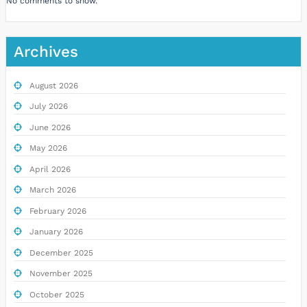
No comments to show.
Archives
August 2026
July 2026
June 2026
May 2026
April 2026
March 2026
February 2026
January 2026
December 2025
November 2025
October 2025