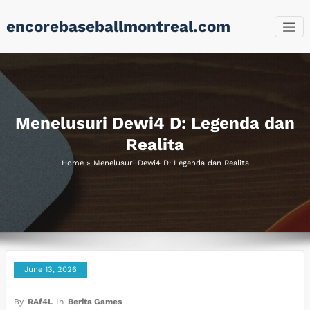
Skip
encorebaseballmontreal.com
to
content
Menelusuri Dewi4 D: Legenda dan
Realita
Home
»
Menelusuri Dewi4 D: Legenda dan Realita
June 13, 2026
By
RAf4L
In
Berita Games