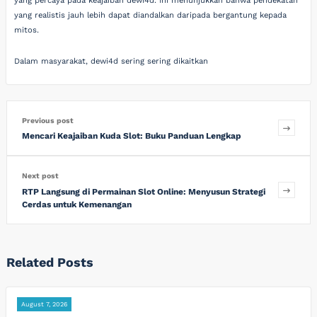
yang percaya pada keajaiban dewi4d. Ini menunjukkan bahwa pendekatan
yang realistis jauh lebih dapat diandalkan daripada bergantung kepada
mitos.
Dalam masyarakat, dewi4d sering sering dikaitkan
Previous post
Mencari Keajaiban Kuda Slot: Buku Panduan Lengkap
Next post
RTP Langsung di Permainan Slot Online: Menyusun Strategi
Cerdas untuk Kemenangan
Related Posts
August 7, 2026