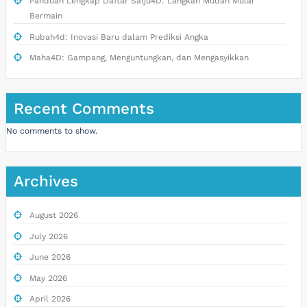
Panduan Lengkap Daftar Salju4D: Langkah Mudah Mulai
Bermain
Rubah4d: Inovasi Baru dalam Prediksi Angka
Maha4D: Gampang, Menguntungkan, dan Mengasyikkan
Recent Comments
No comments to show.
Archives
August 2026
July 2026
June 2026
May 2026
April 2026