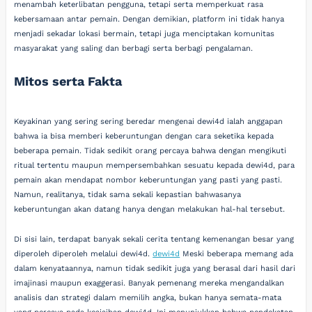
menambah keterlibatan pengguna, tetapi serta memperkuat rasa
kebersamaan antar pemain. Dengan demikian, platform ini tidak hanya
menjadi sekadar lokasi bermain, tetapi juga menciptakan komunitas
masyarakat yang saling dan berbagi serta berbagi pengalaman.
Mitos serta Fakta
Keyakinan yang sering sering beredar mengenai dewi4d ialah anggapan
bahwa ia bisa memberi keberuntungan dengan cara seketika kepada
beberapa pemain. Tidak sedikit orang percaya bahwa dengan mengikuti
ritual tertentu maupun mempersembahkan sesuatu kepada dewi4d, para
pemain akan mendapat nombor keberuntungan yang pasti yang pasti.
Namun, realitanya, tidak sama sekali kepastian bahwasanya
keberuntungan akan datang hanya dengan melakukan hal-hal tersebut.
Di sisi lain, terdapat banyak sekali cerita tentang kemenangan besar yang
diperoleh diperoleh melalui dewi4d.
dewi4d
Meski beberapa memang ada
dalam kenyataannya, namun tidak sedikit juga yang berasal dari hasil dari
imajinasi maupun exaggerasi. Banyak pemenang mereka mengandalkan
analisis dan strategi dalam memilih angka, bukan hanya semata-mata