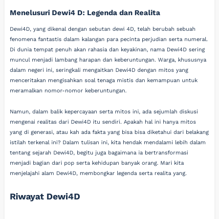
Menelusuri Dewi4 D: Legenda dan Realita
Dewi4D, yang dikenal dengan sebutan dewi 4D, telah berubah sebuah
fenomena fantastis dalam kalangan para pecinta perjudian serta numeral.
Di dunia tempat penuh akan rahasia dan keyakinan, nama Dewi4D sering
muncul menjadi lambang harapan dan keberuntungan. Warga, khususnya
dalam negeri ini, seringkali mengaitkan Dewi4D dengan mitos yang
menceritakan mengisahkan soal tenaga mistis dan kemampuan untuk
meramalkan nomor-nomor keberuntungan.
Namun, dalam balik kepercayaan serta mitos ini, ada sejumlah diskusi
mengenai realitas dari Dewi4D itu sendiri. Apakah hal ini hanya mitos
yang di generasi, atau kah ada fakta yang bisa bisa diketahui dari belakang
istilah terkenal ini? Dalam tulisan ini, kita hendak mendalami lebih dalam
tentang sejarah Dewi4D, begitu juga bagaimana ia bertransformasi
menjadi bagian dari pop serta kehidupan banyak orang. Mari kita
menjelajahi alam Dewi4D, membongkar legenda serta realita yang.
Riwayat Dewi4D