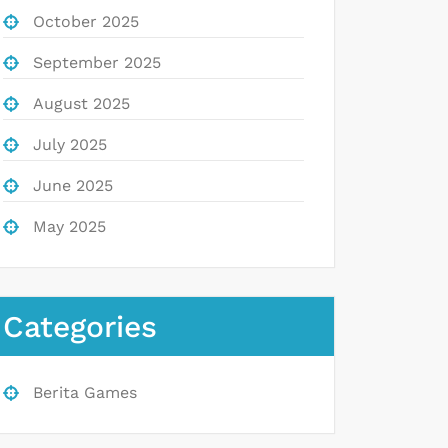
October 2025
September 2025
August 2025
July 2025
June 2025
May 2025
Categories
Berita Games