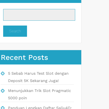
Search
Recent Posts
5 Sebab Harus Test Slot dengan
Deposit 5K Sekarang Juga!
Menunjukkan Trik Slot Pragmatic
5000 poin
Panduan Lengkap Daftar Salju4D: