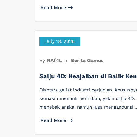
Read More
July 18, 2026
By
RAf4L
In
Berita Games
Salju 4D: Keajaiban di Balik K
Diantara geliat industri perjudian, khusus
semakin menarik perhatian, yakni salju 4D
menebak angka, namun juga mengandungi
Read More