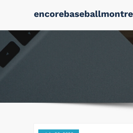
Skip
encorebaseballmontre
to
content