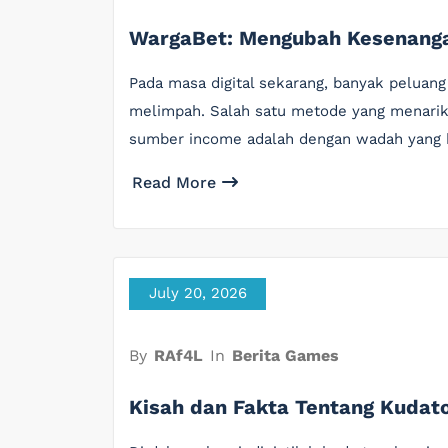
WargaBet: Mengubah Kesenang
Pada masa digital sekarang, banyak peluan
melimpah. Salah satu metode yang menarik
sumber income adalah dengan wadah yang
Read More
July 20, 2026
By
RAf4L
In
Berita Games
Kisah dan Fakta Tentang Kudat