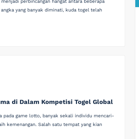
ng menjadi perbincangan hangat antara beberapa
 angka yang banyak diminati, kuda togel telah
ama di Dalam Kompetisi Togel Global
a pada game lotto, banyak sekali individu mencari-
aih kemenangan. Salah satu tempat yang kian