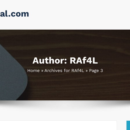
al.com
Author:
RAf4L
Home
»
Archives for RAf4L
»
Page 3