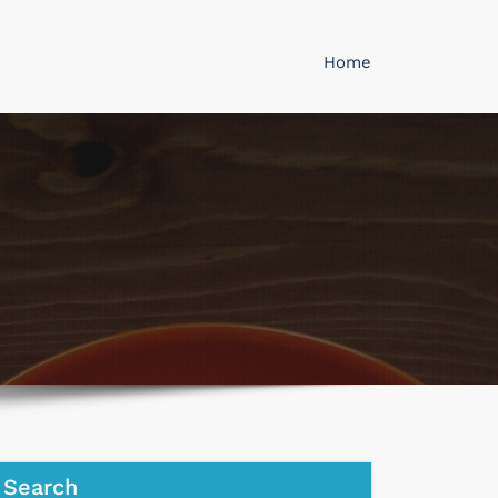
Home
Search