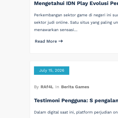
Mengetahui IDN Play Evolusi Pe
Perkembangan sektor game di negeri ini s
sektor judi online. Satu situs yang paling u
menawarkan sensasi…
Read More
July 15, 2026
By
RAf4L
In
Berita Games
Testimoni Pengguna: S pengala
Dalam digital saat ini, platform perjudian 