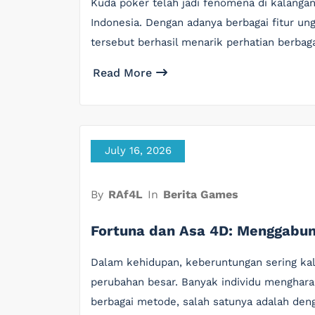
Kuda poker telah jadi fenomena di kalang
Indonesia. Dengan adanya berbagai fitur un
tersebut berhasil menarik perhatian berbag
Read More
July 16, 2026
By
RAf4L
In
Berita Games
Fortuna dan Asa 4D: Menggabun
Dalam kehidupan, keberuntungan sering kal
perubahan besar. Banyak individu menghara
berbagai metode, salah satunya adalah de