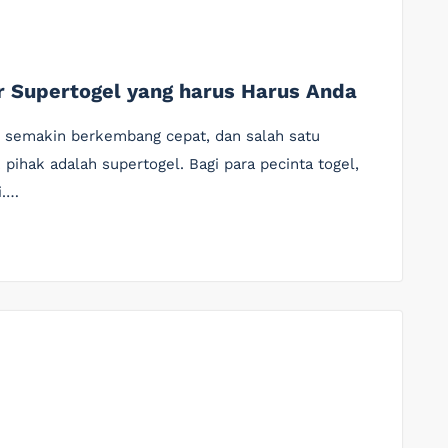
 Supertogel yang harus Harus Anda
ng semakin berkembang cepat, dan salah satu
ihak adalah supertogel. Bagi para pecinta togel,
i.…