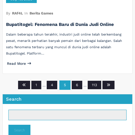
By
RAf4L
In
Berita Games
Bupatitogel: Fenomena Baru di Dunia Judi Online
Dalam beberapa tahun terakhir, industri judi online telah berkembang
pesat, menarik perhatian banyak pemain dari berbagai kalangan. Salah
satu fenomena terbaru yang muncul di dunia judi online adalah
Bupatitogel. Platform…
Read More
Posts
1
…
4
5
6
…
113
pagination
Search
Search