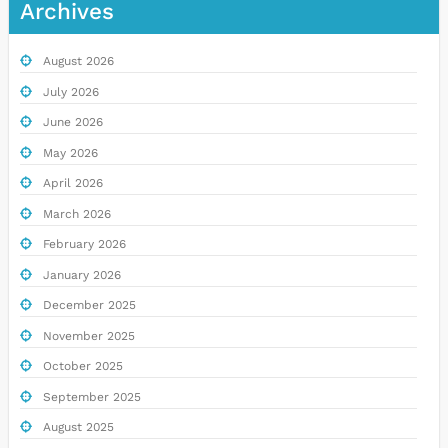
Archives
August 2026
July 2026
June 2026
May 2026
April 2026
March 2026
February 2026
January 2026
December 2025
November 2025
October 2025
September 2025
August 2025