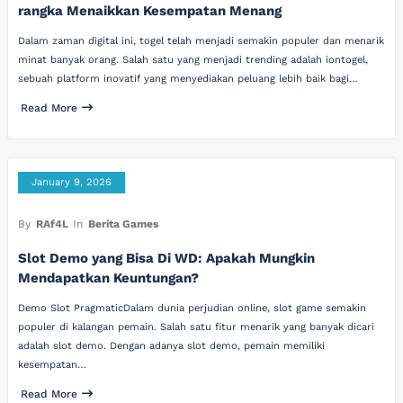
rangka Menaikkan Kesempatan Menang
Dalam zaman digital ini, togel telah menjadi semakin populer dan menarik
minat banyak orang. Salah satu yang menjadi trending adalah iontogel,
sebuah platform inovatif yang menyediakan peluang lebih baik bagi…
Read More
January 9, 2026
By
RAf4L
In
Berita Games
Slot Demo yang Bisa Di WD: Apakah Mungkin
Mendapatkan Keuntungan?
Demo Slot PragmaticDalam dunia perjudian online, slot game semakin
populer di kalangan pemain. Salah satu fitur menarik yang banyak dicari
adalah slot demo. Dengan adanya slot demo, pemain memiliki
kesempatan…
Read More