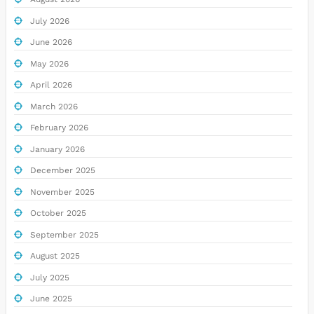
July 2026
June 2026
May 2026
April 2026
March 2026
February 2026
January 2026
December 2025
November 2025
October 2025
September 2025
August 2025
July 2025
June 2025