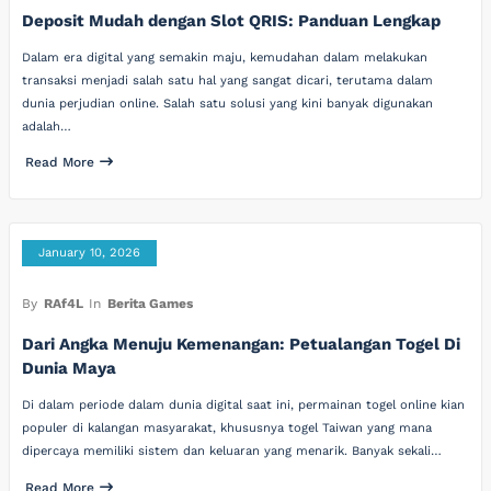
Deposit Mudah dengan Slot QRIS: Panduan Lengkap
Dalam era digital yang semakin maju, kemudahan dalam melakukan
transaksi menjadi salah satu hal yang sangat dicari, terutama dalam
dunia perjudian online. Salah satu solusi yang kini banyak digunakan
adalah…
Read More
January 10, 2026
By
RAf4L
In
Berita Games
Dari Angka Menuju Kemenangan: Petualangan Togel Di
Dunia Maya
Di dalam periode dalam dunia digital saat ini, permainan togel online kian
populer di kalangan masyarakat, khususnya togel Taiwan yang mana
dipercaya memiliki sistem dan keluaran yang menarik. Banyak sekali…
Read More