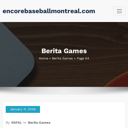
Skip
encorebaseballmontreal.com
to
content
Berita Games
Home
»
Berita Games
»
Page 54
January 11, 2026
By
RAf4L
In
Berita Games