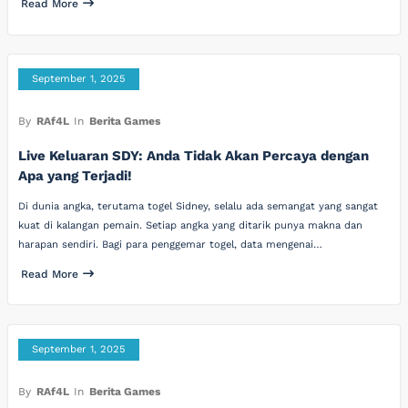
Read More
September 1, 2025
By
RAf4L
In
Berita Games
Live Keluaran SDY: Anda Tidak Akan Percaya dengan
Apa yang Terjadi!
Di dunia angka, terutama togel Sidney, selalu ada semangat yang sangat
kuat di kalangan pemain. Setiap angka yang ditarik punya makna dan
harapan sendiri. Bagi para penggemar togel, data mengenai…
Read More
September 1, 2025
By
RAf4L
In
Berita Games