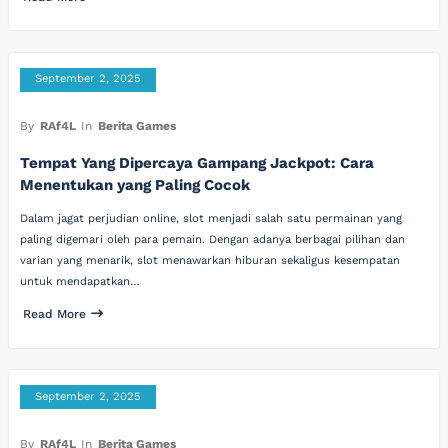
September 2, 2025
By
RAf4L
In
Berita Games
Tempat Yang Dipercaya Gampang Jackpot: Cara
Menentukan yang Paling Cocok
Dalam jagat perjudian online, slot menjadi salah satu permainan yang
paling digemari oleh para pemain. Dengan adanya berbagai pilihan dan
varian yang menarik, slot menawarkan hiburan sekaligus kesempatan
untuk mendapatkan…
Read More
September 2, 2025
By
RAf4L
In
Berita Games