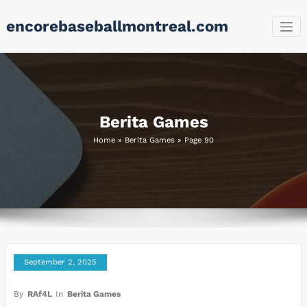
Skip
encorebaseballmontreal.com
to
content
Berita Games
Home
»
Berita Games
»
Page 90
September 2, 2025
By
RAf4L
In
Berita Games