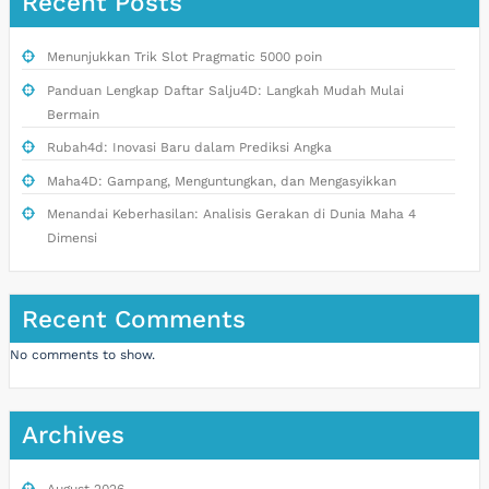
Recent Posts
Menunjukkan Trik Slot Pragmatic 5000 poin
Panduan Lengkap Daftar Salju4D: Langkah Mudah Mulai
Bermain
Rubah4d: Inovasi Baru dalam Prediksi Angka
Maha4D: Gampang, Menguntungkan, dan Mengasyikkan
Menandai Keberhasilan: Analisis Gerakan di Dunia Maha 4
Dimensi
Recent Comments
No comments to show.
Archives