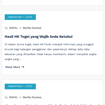
September 1, 2025
By
RAf4L
In
Berita Games
Hasil HK Togel yang Wajib Anda Ketahui
Di dalam dunia togel, Hasil HK Pools menjadi informasi yang sungguh
krusial bagi kalangan penggemar dan pesertanya. Setiap data data
keluaran yang dihasilkan tidak hanya membantu dalam menyetel angka-
angka yang…
Read More
September 1, 2025
By
RAf4L
In
Berita Games