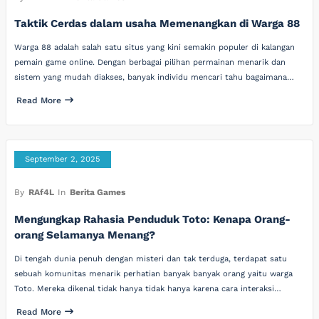
Taktik Cerdas dalam usaha Memenangkan di Warga 88
Warga 88 adalah salah satu situs yang kini semakin populer di kalangan
pemain game online. Dengan berbagai pilihan permainan menarik dan
sistem yang mudah diakses, banyak individu mencari tahu bagaimana…
Read More
September 2, 2025
By
RAf4L
In
Berita Games
Mengungkap Rahasia Penduduk Toto: Kenapa Orang-
orang Selamanya Menang?
Di tengah dunia penuh dengan misteri dan tak terduga, terdapat satu
sebuah komunitas menarik perhatian banyak banyak orang yaitu warga
Toto. Mereka dikenal tidak hanya tidak hanya karena cara interaksi…
Read More